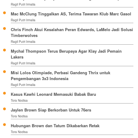
Ragil Putri Irmalia
Mac McClung Tinggalkan AS, Terima Tawaran Klub Marc Gasol
Ragil Putri Irmalia
Chris Finch Akui Kesalahan Peran Edwards, LaMelo Jadi Solusi
Timberwolves
Ragil Putri Irmalia
Mychal Thompson Terus Berupaya Agar Klay Jadi Pemain
Lakers
Ragil Putri Irmalia
Misi Lolos Olimpiade, Perbasi Gandeng Thrix untuk
Pengembangan 3x3 Indonesia
Ragil Putri Irmalia
Kasus Kawhi Leonard Memasuki Babak Baru
Tora Nodisa
Jaylen Brown Siap Berkorban Untuk 76ers
Tora Nodisa
Hubungan Brown dan Tatum Dikabarkan Retak
Tora Nodisa