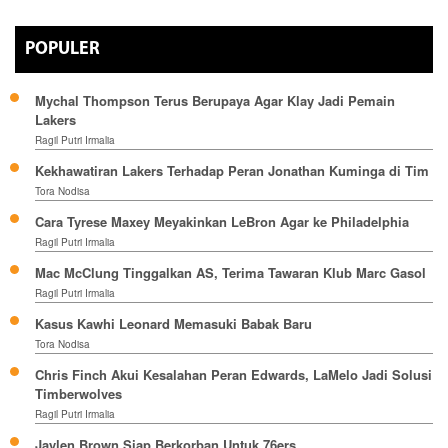
POPULER
Mychal Thompson Terus Berupaya Agar Klay Jadi Pemain
Lakers
Ragil Putri Irmalia
Kekhawatiran Lakers Terhadap Peran Jonathan Kuminga di Tim
Tora Nodisa
Cara Tyrese Maxey Meyakinkan LeBron Agar ke Philadelphia
Ragil Putri Irmalia
Mac McClung Tinggalkan AS, Terima Tawaran Klub Marc Gasol
Ragil Putri Irmalia
Kasus Kawhi Leonard Memasuki Babak Baru
Tora Nodisa
Chris Finch Akui Kesalahan Peran Edwards, LaMelo Jadi Solusi
Timberwolves
Ragil Putri Irmalia
Jaylen Brown Siap Berkorban Untuk 76ers