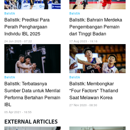
Balistik
Balistik
Balistik: Prediksi Para
Balistik: Bahrain Merdeka
Peraih Penghargaan
Pengembangan Pemain
Individu IBL 2025
dari Tinggi Badan
24 Jun 2025 - 07:22
17 Aug 2023 - 19:16
Balistik
Balistik
Balistik: Terbatasnya
Balistik: Membongkar
Sumber Data untuk Menilai
"Four Factors" Thailand
Performa Bertahan Pemain
Saat Melawan Korea
IBL
27 Nov 2020 - 08:30
05 Apr 2021 - 16:55
EXTERNAL
ARTICLES