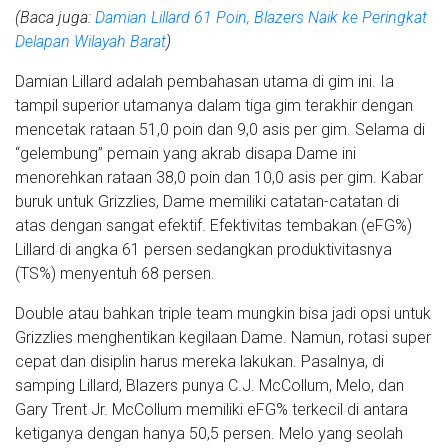
(Baca juga:
Damian Lillard 61 Poin, Blazers Naik ke Peringkat
Delapan Wilayah Barat
)
Damian Lillard adalah pembahasan utama di gim ini. Ia
tampil superior utamanya dalam tiga gim terakhir dengan
mencetak rataan 51,0 poin dan 9,0 asis per gim. Selama di
“gelembung” pemain yang akrab disapa Dame ini
menorehkan rataan 38,0 poin dan 10,0 asis per gim. Kabar
buruk untuk Grizzlies, Dame memiliki catatan-catatan di
atas dengan sangat efektif. Efektivitas tembakan (eFG%)
Lillard di angka 61 persen sedangkan produktivitasnya
(TS%) menyentuh 68 persen.
Double atau bahkan triple team mungkin bisa jadi opsi untuk
Grizzlies menghentikan kegilaan Dame. Namun, rotasi super
cepat dan disiplin harus mereka lakukan. Pasalnya, di
samping Lillard, Blazers punya C.J. McCollum, Melo, dan
Gary Trent Jr. McCollum memiliki eFG% terkecil di antara
ketiganya dengan hanya 50,5 persen. Melo yang seolah