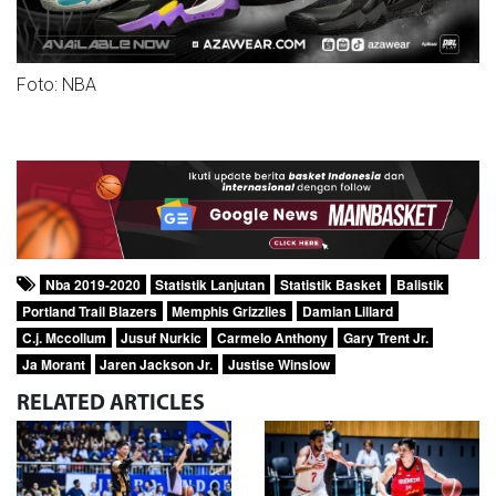
Foto: NBA
Nba 2019-2020
Statistik Lanjutan
Statistik Basket
Balistik
Portland Trail Blazers
Memphis Grizzlies
Damian Lillard
C.j. Mccollum
Jusuf Nurkic
Carmelo Anthony
Gary Trent Jr.
Ja Morant
Jaren Jackson Jr.
Justise Winslow
RELATED
ARTICLES