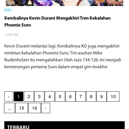
NBA
Kembalinya Kevin Durant Mengakhiri Tren Kekalahan
Phoenix Suns
1 year ago
Kevin Durant melantai lagi. Kembalinya KD juga mengakhiri
rentetan kekalahan Phoenix Suns. Tim asuhan Mike
Budenholzer itu mengalahkan Utah Jazz 134-126. Ini menjadi
kemenangan pertama Suns dalam empat gim terakhir.
‹
1
2
3
4
5
6
7
8
9
10
...
15
16
›
TERBARU