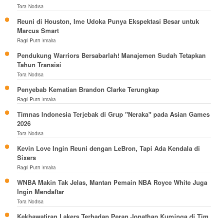
Tora Nodisa
Reuni di Houston, Ime Udoka Punya Ekspektasi Besar untuk
Marcus Smart
Ragil Putri Irmalia
Pendukung Warriors Bersabarlah! Manajemen Sudah Tetapkan
Tahun Transisi
Tora Nodisa
Penyebab Kematian Brandon Clarke Terungkap
Ragil Putri Irmalia
Timnas Indonesia Terjebak di Grup "Neraka" pada Asian Games
2026
Tora Nodisa
Kevin Love Ingin Reuni dengan LeBron, Tapi Ada Kendala di
Sixers
Ragil Putri Irmalia
WNBA Makin Tak Jelas, Mantan Pemain NBA Royce White Juga
Ingin Mendaftar
Tora Nodisa
Kekhawatiran Lakers Terhadap Peran Jonathan Kuminga di Tim