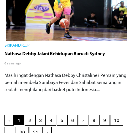
SRIKANDI CUP
Nathasa Debby Jalani Kehidupan Baru di Sydney
6 years ago
Masih ingat dengan Nathasa Debby Christaline? Pemain yang
pernah membela Surabaya Fever dan Sahabat Semarang ini
seolah menghilang dari basket putri Indonesia....
‹
1
2
3
4
5
6
7
8
9
10
...
30
31
›