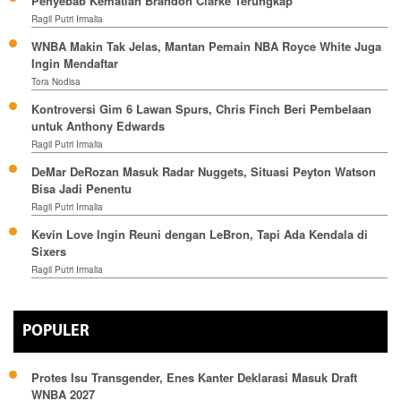
Penyebab Kematian Brandon Clarke Terungkap
Ragil Putri Irmalia
WNBA Makin Tak Jelas, Mantan Pemain NBA Royce White Juga
Ingin Mendaftar
Tora Nodisa
Kontroversi Gim 6 Lawan Spurs, Chris Finch Beri Pembelaan
untuk Anthony Edwards
Ragil Putri Irmalia
DeMar DeRozan Masuk Radar Nuggets, Situasi Peyton Watson
Bisa Jadi Penentu
Ragil Putri Irmalia
Kevin Love Ingin Reuni dengan LeBron, Tapi Ada Kendala di
Sixers
Ragil Putri Irmalia
POPULER
Protes Isu Transgender, Enes Kanter Deklarasi Masuk Draft
WNBA 2027