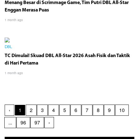
Menang Besar di Scrimmage Game, Tim Putri DBL All-Star
Enggan Merasa Puas
1 month ago
DBL
TC Dimulai! Skuad DBL All-Star 2026 Asah Fisik dan Taktik
di Hari Pertama
1 month ago
‹
1
2
3
4
5
6
7
8
9
10
...
96
97
›