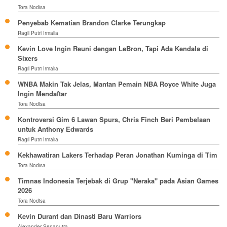
Tora Nodisa
Penyebab Kematian Brandon Clarke Terungkap
Ragil Putri Irmalia
Kevin Love Ingin Reuni dengan LeBron, Tapi Ada Kendala di
Sixers
Ragil Putri Irmalia
WNBA Makin Tak Jelas, Mantan Pemain NBA Royce White Juga
Ingin Mendaftar
Tora Nodisa
Kontroversi Gim 6 Lawan Spurs, Chris Finch Beri Pembelaan
untuk Anthony Edwards
Ragil Putri Irmalia
Kekhawatiran Lakers Terhadap Peran Jonathan Kuminga di Tim
Tora Nodisa
Timnas Indonesia Terjebak di Grup "Neraka" pada Asian Games
2026
Tora Nodisa
Kevin Durant dan Dinasti Baru Warriors
Alexander Senaputra