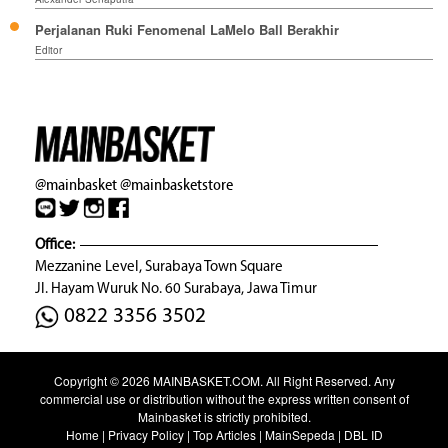
Perjalanan Ruki Fenomenal LaMelo Ball Berakhir
Editor
@mainbasket
@mainbasketstore
Office:
Mezzanine Level, Surabaya Town Square
Jl. Hayam Wuruk No. 60 Surabaya, Jawa Timur
0822 3356 3502
Copyright © 2026
MAINBASKET.COM
. All Right Reserved. Any
commercial use or distribution without the express written consent of
Mainbasket is strictly prohibited.
Home
|
Privacy Policy
|
Top Articles
|
MainSepeda
|
DBL ID