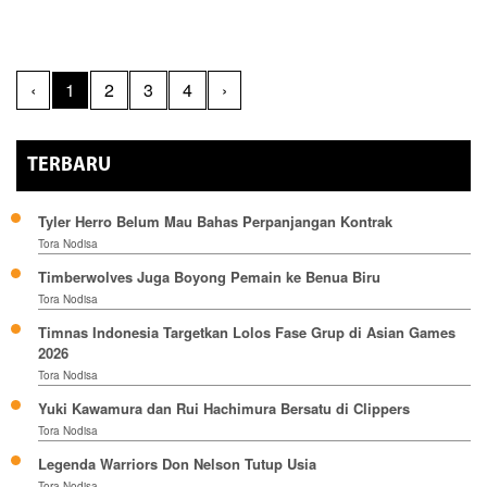
‹
1
2
3
4
›
TERBARU
Tyler Herro Belum Mau Bahas Perpanjangan Kontrak
Tora Nodisa
Timberwolves Juga Boyong Pemain ke Benua Biru
Tora Nodisa
Timnas Indonesia Targetkan Lolos Fase Grup di Asian Games
2026
Tora Nodisa
Yuki Kawamura dan Rui Hachimura Bersatu di Clippers
Tora Nodisa
Legenda Warriors Don Nelson Tutup Usia
Tora Nodisa