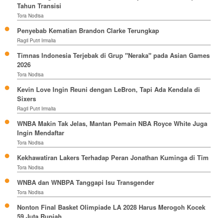
Tahun Transisi
Tora Nodisa
Penyebab Kematian Brandon Clarke Terungkap
Ragil Putri Irmalia
Timnas Indonesia Terjebak di Grup "Neraka" pada Asian Games
2026
Tora Nodisa
Kevin Love Ingin Reuni dengan LeBron, Tapi Ada Kendala di
Sixers
Ragil Putri Irmalia
WNBA Makin Tak Jelas, Mantan Pemain NBA Royce White Juga
Ingin Mendaftar
Tora Nodisa
Kekhawatiran Lakers Terhadap Peran Jonathan Kuminga di Tim
Tora Nodisa
WNBA dan WNBPA Tanggapi Isu Transgender
Tora Nodisa
Nonton Final Basket Olimpiade LA 2028 Harus Merogoh Kocek
59 Juta Rupiah