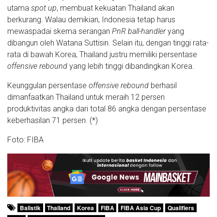
utama
spot up
, membuat kekuatan Thailand akan
berkurang. Walau demikian, Indonesia tetap harus
mewaspadai skema serangan
PnR ball-handler
yang
dibangun oleh Watana Suttisin. Selain itu, dengan tinggi rata-
rata di bawah Korea, Thailand justru memiliki persentase
offensive rebound
yang lebih tinggi dibandingkan Korea.
Keunggulan persentase
offensive rebound
berhasil
dimanfaatkan Thailand untuk meraih 12 persen
produktivitas angka dari total 86 angka dengan persentase
keberhasilan 71 persen. (*)
Foto: FIBA
Balistik
Thailand
Korea
FIBA
FIBA Asia Cup
Qualifiers