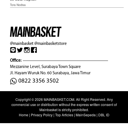
Tora Nodisa
@mainbasket
@mainbasketstore
Office:
Mezzanine Level, Surabaya Town Square
Jl. Hayam Wuruk No. 60 Surabaya, Jawa Timur
0822 3356 3502
Copyright © 2026
MAINBASKET.COM
. All Right Reserved. Any
commercial use or distribution without the express written consent of
Mainbasket is strictly prohibited.
Home
|
Privacy Policy
|
Top Articles
|
MainSepeda
|
DBL ID