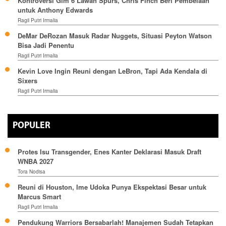
Kontroversi Gim 6 Lawan Spurs, Chris Finch Beri Pembelaan
untuk Anthony Edwards
Ragil Putri Irmalia
DeMar DeRozan Masuk Radar Nuggets, Situasi Peyton Watson
Bisa Jadi Penentu
Ragil Putri Irmalia
Kevin Love Ingin Reuni dengan LeBron, Tapi Ada Kendala di
Sixers
Ragil Putri Irmalia
POPULER
Protes Isu Transgender, Enes Kanter Deklarasi Masuk Draft
WNBA 2027
Tora Nodisa
Reuni di Houston, Ime Udoka Punya Ekspektasi Besar untuk
Marcus Smart
Ragil Putri Irmalia
Pendukung Warriors Bersabarlah! Manajemen Sudah Tetapkan