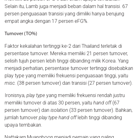
Selain itu, Lamb juga menjadi beban dalam hal transisi. 67
persen penguasaan transisi yang dimiliki hanya berujung
empat angka dengan 17 persen eFG%.
Turnover (TO%)
Faktor kekalahan tertinggi ke-2 dari Thailand terletak di
persentase turnover. Mereka memiliki 21 persen turnover,
selisih tujuh persen lebih tinggi dibanding milik Korea. Yang
menjadi perhatian, persentase turnover tertinggi disebabkan
play type yang memiliki frekuensi penguasaan tinggi, yaitu
misc.
(38 persen turnover) dan transisi (27 persen turnover).
Ironisnya,
play type
yang memiliki frekuensi rendah justru
memiliki turnover di atas 30 persen, yaitu
hand off
(67
persen turnover) dan
isolation
(33 persen turnover). Bahkan,
jumlah turnover
play type hand off
lebih tinggi dibanding
upaya tembakan.
Nattakarn Muangboon menjadi pemain yang paling