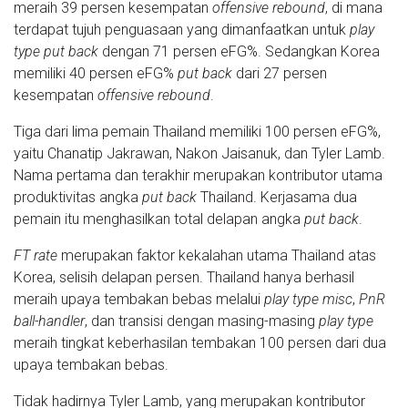
meraih 39 persen kesempatan
offensive rebound
, di mana
terdapat tujuh penguasaan yang dimanfaatkan untuk
play
type put back
dengan 71 persen eFG%. Sedangkan Korea
memiliki 40 persen eFG%
put back
dari 27 persen
kesempatan
offensive rebound
.
Tiga dari lima pemain Thailand memiliki 100 persen eFG%,
yaitu Chanatip Jakrawan, Nakon Jaisanuk, dan Tyler Lamb.
Nama pertama dan terakhir merupakan kontributor utama
produktivitas angka
put back
Thailand. Kerjasama dua
pemain itu menghasilkan total delapan angka
put back
.
FT rate
merupakan faktor kekalahan utama Thailand atas
Korea, selisih delapan persen. Thailand hanya berhasil
meraih upaya tembakan bebas melalui
play type misc
,
PnR
ball-handler
, dan transisi dengan masing-masing
play type
meraih tingkat keberhasilan tembakan 100 persen dari dua
upaya tembakan bebas.
Tidak hadirnya Tyler Lamb, yang merupakan kontributor