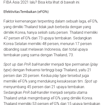
FIBA Asia 2021 lalu? Bisa kita lihat di bawah ini.
Efektivitas Tembakan (eFG%)
Faktor kemenangan terpenting dalam sebuah laga, eFG%,
yang dimiliki Thailand tidak jauh berbeda dengan yang
dimiliki Korea, hanya selisih satu persen. Thailand memiliki
47 persen eFG% dari 73 upaya tembakan. Sedangkan
Korea Selatan memiliki 48 persen, menurun 17 persen
dibanding saat melawan Indonesia, dari total upaya
tembakan yang sama dengan Thailand, 73.
Spot up
dan
PnR ball-handler
menjadi tipe permainan (
play
type
) dengan frekuensi tertinggi bagi Thailand, yaitu 21
persen dan 20 persen. Kedua
play type
tersebut juga
memiliki eFG% yang mendukung kesuksesan tim.
Spot up
menyumbang 45 persen dari 21 upaya tembakan.
Sedangkan
PnR ball-handler
menjadi senjata utama
Thailand untuk mengimbangi eFG% yang dimiliki Korea.
Thailand memiliki 53 persen eFG% dari 15 upaya tembakan