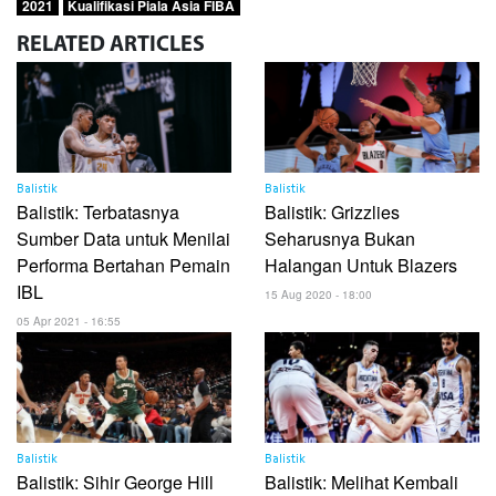
2021
Kualifikasi Piala Asia FIBA
RELATED
ARTICLES
Balistik
Balistik
Balistik: Terbatasnya
Balistik: Grizzlies
Sumber Data untuk Menilai
Seharusnya Bukan
Performa Bertahan Pemain
Halangan Untuk Blazers
IBL
15 Aug 2020 - 18:00
05 Apr 2021 - 16:55
Balistik
Balistik
Balistik: Sihir George Hill
Balistik: Melihat Kembali