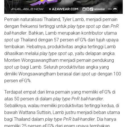
Pemain naturalisasi Thailand, Tyler Lamb, menjadi pemain
dengan frekuensi tertinggi untuk
play type spot up
dan
PnR
ball-handler
. Bahkan, Lamb merupakan kontributor utama
spot up
Thailand dengan 57 persen eFG% dari tujuh upaya
tembakan. Hebatnya, produktivitas angka tertinggi Lamb
dihasilkan melalui
play type spot up
, yaitu delapan angka.
Montien Wongsawangtham menjadi pemain pendukung
spot up
bagi Lamb. Seluruh produktivitas angka yang
dimiliki Wongsawangtham berasal dari
spot up
dengan 100
persen eFG%.
Terdapat empat dari lima pemain yang memiliki eFG% di
atas 50 persen di dalam
play type PnR ball-handler
.
Sebaliknya, walau memiliki produktivitas tertinggi kedua, di
bawah Wattana Suttisin, Lamb justru menjadi beban utama
bagi Thailand dalam
play type PnR ball-handler
. Dia hanya
memiliki 25 persen eFG% dari enam upaya tembakan.