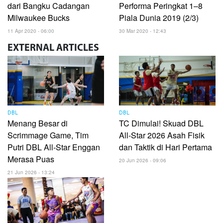
dari Bangku Cadangan
Performa Peringkat 1–8
Milwaukee Bucks
Piala Dunia 2019 (2/3)
11 Apr 2020 - 06:00
30 Mar 2020 - 12:43
EXTERNAL
ARTICLES
DBL
DBL
Menang Besar di
TC Dimulai! Skuad DBL
Scrimmage Game, Tim
All-Star 2026 Asah Fisik
Putri DBL All-Star Enggan
dan Taktik di Hari Pertama
Merasa Puas
20 Jun 2026 - 09:06
21 Jun 2026 - 13:24