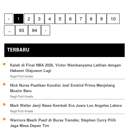
‹
1
2
3
4
5
6
7
8
9
10
...
93
94
›
TERBARU
Kalah di Final NBA 2026, Victor Wembanyama Latihan dengan
Hakeem Olajuwon Lagi
Ragil Putri Irmalia
Nick Nurse Pastikan Kondisi Joel Embiid Prima Menjelang
Musim Baru
Ragil Putri Irmalia
Mark Walter Janji Bawa Kembali Era Juara Los Angeles Lakers
Ragil Putri Irmalia
Warriors Masih Pasif di Bursa Transfer, Stephen Curry Pilih
Jaga Masa Depan Tim