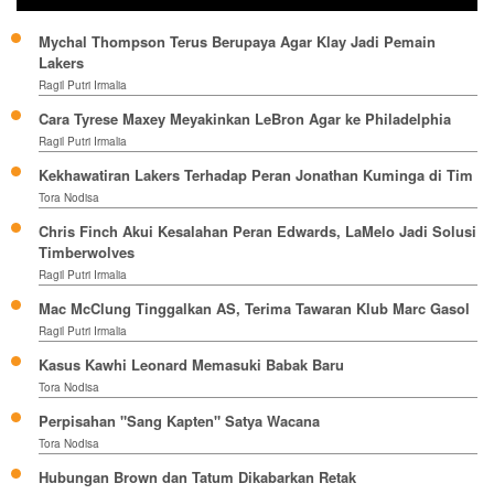
Mychal Thompson Terus Berupaya Agar Klay Jadi Pemain
Lakers
Ragil Putri Irmalia
Cara Tyrese Maxey Meyakinkan LeBron Agar ke Philadelphia
Ragil Putri Irmalia
Kekhawatiran Lakers Terhadap Peran Jonathan Kuminga di Tim
Tora Nodisa
Chris Finch Akui Kesalahan Peran Edwards, LaMelo Jadi Solusi
Timberwolves
Ragil Putri Irmalia
Mac McClung Tinggalkan AS, Terima Tawaran Klub Marc Gasol
Ragil Putri Irmalia
Kasus Kawhi Leonard Memasuki Babak Baru
Tora Nodisa
Perpisahan "Sang Kapten" Satya Wacana
Tora Nodisa
Hubungan Brown dan Tatum Dikabarkan Retak