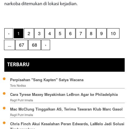
narkoba ditemukan di lokasi kejadian.
‹
1
2
3
4
5
6
7
8
9
10
...
67
68
›
TERBARU
Perpisahan "Sang Kapten" Satya Wacana
Tora Nodisa
Cara Tyrese Maxey Meyakinkan LeBron Agar ke Philadelphia
Ragil Putri Irmalia
Mac McClung Tinggalkan AS, Terima Tawaran Klub Marc Gasol
Ragil Putri Irmalia
Chris Finch Akui Kesalahan Peran Edwards, LaMelo Jadi Solusi