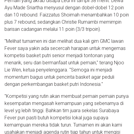
Pemain yang akrab disapa Ledi ini tampil 38 menit. Dewa
Ayu Made Sriartha menyusul dengan dobel-dobel 12 poin
dan 10 rebound. Faizzatus Shoimah menambahkan 10 poin
plus 7 rebound, sedangkan Christie Rumambi memimpin
barisan cadangan melalui 11 poin (3/3 tripoin).
"Melihat turnamen ini dan melihat dua kali gim GMC lawan
Fever saya yakin ada secercah harapan untuk mengemas
kompetisi basket putri senior menjadi tontonan yang
menarik, seru dan bermanfaat untuk pemain," terang Njoo
Lie Wen, ketua penyelenggara. "Semoga ini menjadi
momentum bagus untuk pencinta basket agar peduli
dengan perkembangan basket putri Indonesia."
"Kompetisi yang rutin akan membuat pemain pemain punya
kesempatan mengasah kemampuan yang sebenarnya di
level yg lebih tinggi. Bahkan tim juara sekelas Surabaya
Fever pun pasti butuh kompetisi lokal juga supaya
kemampuan mereka tidak turun. Turnamen ini akan kami
usahakan menjadi agenda rutin tiap tahun untuk mengisi