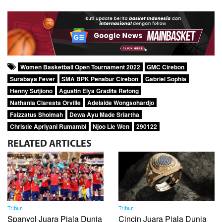
Women Basketball Open Tournament 2022
GMC Cirebon
Surabaya Fever
SMA BPK Penabur Cirebon
Gabriel Sophia
Henny Sutjiono
Agustin Elya Gradita Retong
Nathania Claresta Orville
Adelaide Wongsohardjo
Faizzatus Shoimah
Dewa Ayu Made Sriartha
Christie Apriyani Rumambi
Njoo Lie Wen
290122
RELATED
ARTICLES
Tribun
Tribun
Spanyol Juara Piala Dunia
Cincin Juara Piala Dunia