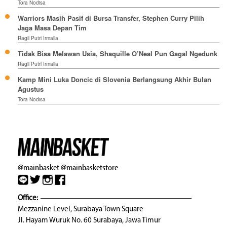
Tora Nodisa
Warriors Masih Pasif di Bursa Transfer, Stephen Curry Pilih
Jaga Masa Depan Tim
Ragil Putri Irmalia
Tidak Bisa Melawan Usia, Shaquille O’Neal Pun Gagal Ngedunk
Ragil Putri Irmalia
Kamp Mini Luka Doncic di Slovenia Berlangsung Akhir Bulan
Agustus
Tora Nodisa
@mainbasket
@mainbasketstore
Office:
Mezzanine Level, Surabaya Town Square
Jl. Hayam Wuruk No. 60 Surabaya, Jawa Timur