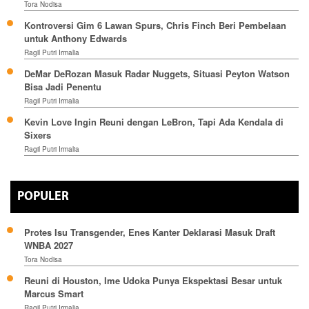
Tora Nodisa
Kontroversi Gim 6 Lawan Spurs, Chris Finch Beri Pembelaan
untuk Anthony Edwards
Ragil Putri Irmalia
DeMar DeRozan Masuk Radar Nuggets, Situasi Peyton Watson
Bisa Jadi Penentu
Ragil Putri Irmalia
Kevin Love Ingin Reuni dengan LeBron, Tapi Ada Kendala di
Sixers
Ragil Putri Irmalia
POPULER
Protes Isu Transgender, Enes Kanter Deklarasi Masuk Draft
WNBA 2027
Tora Nodisa
Reuni di Houston, Ime Udoka Punya Ekspektasi Besar untuk
Marcus Smart
Ragil Putri Irmalia