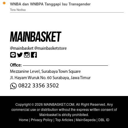
WNBA dan WNBPA Tanggapi Isu Transgender
Tora Nodisa
@mainbasket
@mainbasketstore
Office:
Mezzanine Level, Surabaya Town Square
Jl. Hayam Wuruk No. 60 Surabaya, Jawa Timur
0822 3356 3502
Copyright © 2026
MAINBASKET.COM
. All Right Reserved. Any
commercial use or distribution without the express written consent of
Mainbasket is strictly prohibited.
Home
|
Privacy Policy
|
Top Articles
|
MainSepeda
|
DBL ID