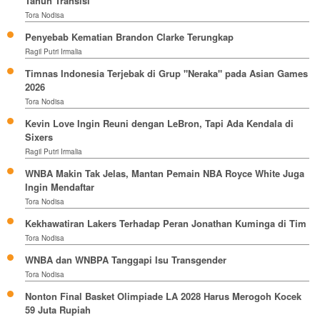
Tahun Transisi
Tora Nodisa
Penyebab Kematian Brandon Clarke Terungkap
Ragil Putri Irmalia
Timnas Indonesia Terjebak di Grup "Neraka" pada Asian Games
2026
Tora Nodisa
Kevin Love Ingin Reuni dengan LeBron, Tapi Ada Kendala di
Sixers
Ragil Putri Irmalia
WNBA Makin Tak Jelas, Mantan Pemain NBA Royce White Juga
Ingin Mendaftar
Tora Nodisa
Kekhawatiran Lakers Terhadap Peran Jonathan Kuminga di Tim
Tora Nodisa
WNBA dan WNBPA Tanggapi Isu Transgender
Tora Nodisa
Nonton Final Basket Olimpiade LA 2028 Harus Merogoh Kocek
59 Juta Rupiah