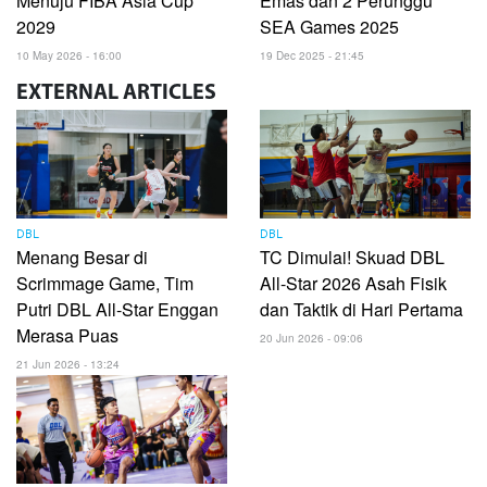
Menuju FIBA Asia Cup
Emas dan 2 Perunggu
2029
SEA Games 2025
10 May 2026 - 16:00
19 Dec 2025 - 21:45
EXTERNAL
ARTICLES
DBL
DBL
Menang Besar di
TC Dimulai! Skuad DBL
Scrimmage Game, Tim
All-Star 2026 Asah Fisik
Putri DBL All-Star Enggan
dan Taktik di Hari Pertama
Merasa Puas
20 Jun 2026 - 09:06
21 Jun 2026 - 13:24