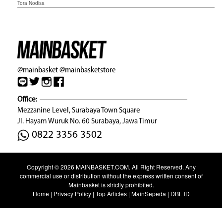
Tora Nodisa
@mainbasket
@mainbasketstore
Office:
Mezzanine Level, Surabaya Town Square
Jl. Hayam Wuruk No. 60 Surabaya, Jawa Timur
0822 3356 3502
Copyright © 2026
MAINBASKET.COM
. All Right Reserved. Any
commercial use or distribution without the express written consent of
Mainbasket is strictly prohibited.
Home
|
Privacy Policy
|
Top Articles
|
MainSepeda
|
DBL ID