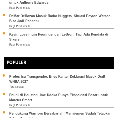
untuk Anthony Edwards
Ragil Putri Irmalia
DeMar DeRozan Masuk Radar Nuggets, Situasi Peyton Watson
Bisa Jadi Penentu
Ragil Putri Irmalia
Kevin Love Ingin Reuni dengan LeBron, Tapi Ada Kendala di
Sixers
Ragil Putri Irmalia
POPULER
Protes Isu Transgender, Enes Kanter Deklarasi Masuk Draft
WNBA 2027
Tora Nodisa
Reuni di Houston, Ime Udoka Punya Ekspektasi Besar untuk
Marcus Smart
Ragil Putri Irmalia
Pendukung Warriors Bersabarlah! Manajemen Sudah Tetapkan