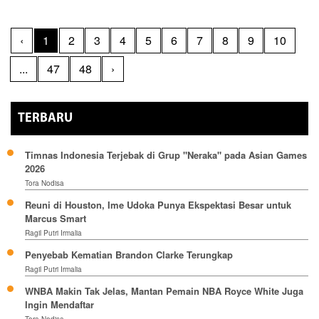
‹
1
2
3
4
5
6
7
8
9
10
...
47
48
›
TERBARU
Timnas Indonesia Terjebak di Grup "Neraka" pada Asian Games
2026
Tora Nodisa
Reuni di Houston, Ime Udoka Punya Ekspektasi Besar untuk
Marcus Smart
Ragil Putri Irmalia
Penyebab Kematian Brandon Clarke Terungkap
Ragil Putri Irmalia
WNBA Makin Tak Jelas, Mantan Pemain NBA Royce White Juga
Ingin Mendaftar