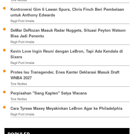
Tora Nodisa
Kontroversi Gim 6 Lawan Spurs, Chris Finch Beri Pembelaan
untuk Anthony Edwards
Ragil Putri Irmalia
DeMar DeRozan Masuk Radar Nuggets, Situasi Peyton Watson
Bisa Jadi Penentu
Ragil Putri Irmalia
Kevin Love Ingin Reuni dengan LeBron, Tapi Ada Kendala di
Sixers
Ragil Putri Irmalia
Protes Isu Transgender, Enes Kanter Deklarasi Masuk Draft
WNBA 2027
Tora Nodisa
Perpisahan "Sang Kapten" Satya Wacana
Tora Nodisa
Cara Tyrese Maxey Meyakinkan LeBron Agar ke Philadelphia
Ragil Putri Irmalia