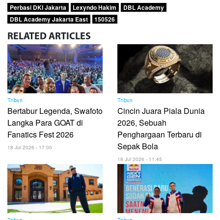
Perbasi DKI Jakarta
Lexyndo Hakim
DBL Academy
DBL Academy Jakarta East
150526
RELATED
ARTICLES
Tribun
Tribun
Bertabur Legenda, Swafoto
Cincin Juara Piala Dunia
Langka Para GOAT di
2026, Sebuah
Fanatics Fest 2026
Penghargaan Terbaru di
Sepak Bola
18 Jul 2026 - 17:00
18 Jul 2026 - 11:45