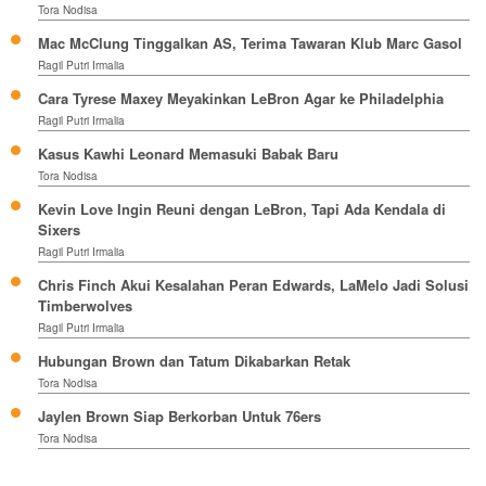
Tora Nodisa
Mac McClung Tinggalkan AS, Terima Tawaran Klub Marc Gasol
Ragil Putri Irmalia
Cara Tyrese Maxey Meyakinkan LeBron Agar ke Philadelphia
Ragil Putri Irmalia
Kasus Kawhi Leonard Memasuki Babak Baru
Tora Nodisa
Kevin Love Ingin Reuni dengan LeBron, Tapi Ada Kendala di
Sixers
Ragil Putri Irmalia
Chris Finch Akui Kesalahan Peran Edwards, LaMelo Jadi Solusi
Timberwolves
Ragil Putri Irmalia
Hubungan Brown dan Tatum Dikabarkan Retak
Tora Nodisa
Jaylen Brown Siap Berkorban Untuk 76ers
Tora Nodisa