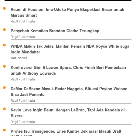
Reuni di Houston, Ime Udoka Punya Ekspektasi Besar untuk
Marcus Smart
Ragil Putri Irmalia
Penyebab Kematian Brandon Clarke Terungkap
Ragil Putri Irmalia
WNBA Makin Tak Jelas, Mantan Pemain NBA Royce White Juga
Ingin Mendaftar
Tora Nodisa
Kontroversi Gim 6 Lawan Spurs, Chris Finch Beri Pembelaan
untuk Anthony Edwards
Ragil Putri Irmalia
DeMar DeRozan Masuk Radar Nuggets, Situasi Peyton Watson
Bisa Jadi Penentu
Ragil Putri Irmalia
Kevin Love Ingin Reuni dengan LeBron, Tapi Ada Kendala di
Sixers
Ragil Putri Irmalia
Protes Isu Transgender, Enes Kanter Deklarasi Masuk Draft