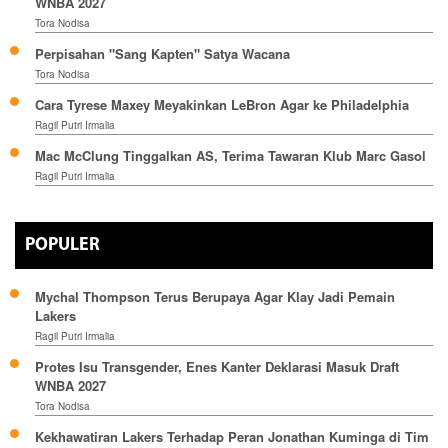
WNBA 2027
Tora Nodisa
Perpisahan "Sang Kapten" Satya Wacana
Tora Nodisa
Cara Tyrese Maxey Meyakinkan LeBron Agar ke Philadelphia
Ragil Putri Irmalia
Mac McClung Tinggalkan AS, Terima Tawaran Klub Marc Gasol
Ragil Putri Irmalia
POPULER
Mychal Thompson Terus Berupaya Agar Klay Jadi Pemain
Lakers
Ragil Putri Irmalia
Protes Isu Transgender, Enes Kanter Deklarasi Masuk Draft
WNBA 2027
Tora Nodisa
Kekhawatiran Lakers Terhadap Peran Jonathan Kuminga di Tim