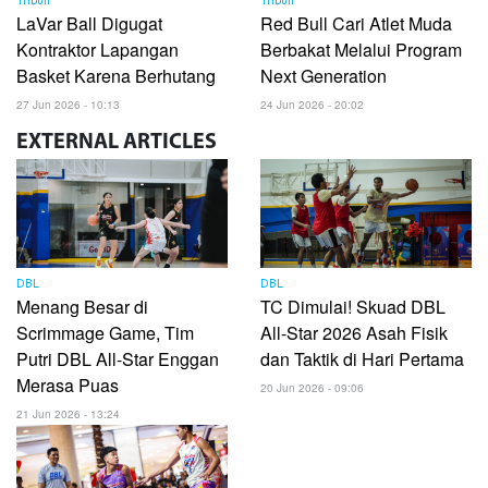
Tribun
Tribun
LaVar Ball Digugat
Red Bull Cari Atlet Muda
Kontraktor Lapangan
Berbakat Melalui Program
Basket Karena Berhutang
Next Generation
27 Jun 2026 - 10:13
24 Jun 2026 - 20:02
EXTERNAL
ARTICLES
DBL
DBL
Menang Besar di
TC Dimulai! Skuad DBL
Scrimmage Game, Tim
All-Star 2026 Asah Fisik
Putri DBL All-Star Enggan
dan Taktik di Hari Pertama
Merasa Puas
20 Jun 2026 - 09:06
21 Jun 2026 - 13:24