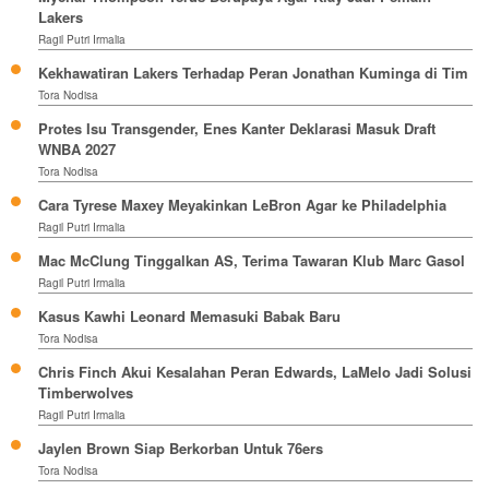
Lakers
Ragil Putri Irmalia
Kekhawatiran Lakers Terhadap Peran Jonathan Kuminga di Tim
Tora Nodisa
Protes Isu Transgender, Enes Kanter Deklarasi Masuk Draft
WNBA 2027
Tora Nodisa
Cara Tyrese Maxey Meyakinkan LeBron Agar ke Philadelphia
Ragil Putri Irmalia
Mac McClung Tinggalkan AS, Terima Tawaran Klub Marc Gasol
Ragil Putri Irmalia
Kasus Kawhi Leonard Memasuki Babak Baru
Tora Nodisa
Chris Finch Akui Kesalahan Peran Edwards, LaMelo Jadi Solusi
Timberwolves
Ragil Putri Irmalia
Jaylen Brown Siap Berkorban Untuk 76ers
Tora Nodisa