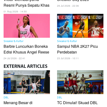
Resmi Punya Sepatu Khas
29 Jul 2026 - 22:36
01 Aug 2026 - 14:55
Sneaker & Kultur
Sneaker & Kultur
Barbie Luncurkan Boneka
Sampul NBA 2K27 Picu
Edisi Khusus Angel Reese
Perdebatan
24 Jul 2026 - 22:41
23 Jul 2026 - 10:11
EXTERNAL
ARTICLES
DBL
DBL
Menang Besar di
TC Dimulai! Skuad DBL