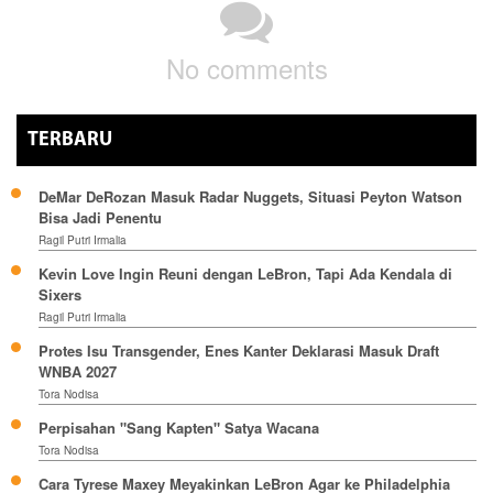
No comments
TERBARU
DeMar DeRozan Masuk Radar Nuggets, Situasi Peyton Watson
Bisa Jadi Penentu
Ragil Putri Irmalia
Kevin Love Ingin Reuni dengan LeBron, Tapi Ada Kendala di
Sixers
Ragil Putri Irmalia
Protes Isu Transgender, Enes Kanter Deklarasi Masuk Draft
WNBA 2027
Tora Nodisa
Perpisahan "Sang Kapten" Satya Wacana
Tora Nodisa
Cara Tyrese Maxey Meyakinkan LeBron Agar ke Philadelphia