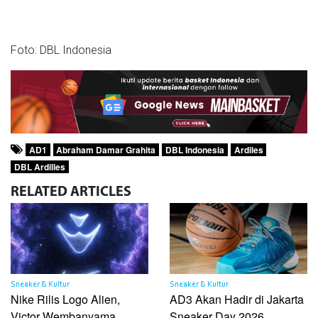
Foto: DBL Indonesia
AD1
Abraham Damar Grahita
DBL Indonesia
Ardiles
DBL Ardilles
RELATED
ARTICLES
Sneaker & Kultur
Sneaker & Kultur
Nike Rilis Logo Alien,
AD3 Akan Hadir di Jakarta
Victor Wembanyama
Sneaker Day 2026