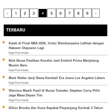
‹
1
2
3
4
5
6
7
8
9
›
TERBARU
Kalah di Final NBA 2026, Victor Wembanyama Latihan dengan
Hakeem Olajuwon Lagi
Ragil Putri Irmalia
Nick Nurse Pastikan Kondisi Joel Embiid Prima Menjelang
Musim Baru
Ragil Putri Irmalia
Mark Walter Janji Bawa Kembali Era Juara Los Angeles Lakers
Ragil Putri Irmalia
Warriors Masih Pasif di Bursa Transfer, Stephen Curry Pilih
Jaga Masa Depan Tim
Ragil Putri Irmalia
Dillon Brooks dan Suns Sepakat Perpanjang Kontrak 3 Tahun