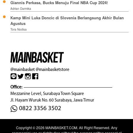
Giannis Perkasa, Bucks Menuju Final NBA Cup 2024!
Adrian Darmika
Kamp Mini Luka Doncic di Slovenia Berlangsung Akhir Bulan
Agustus
Tora Nodisa
@mainbasket
@mainbasketstore
Office:
Mezzanine Level, Surabaya Town Square
Jl. Hayam Wuruk No. 60 Surabaya, Jawa Timur
0822 3356 3502
Copyright © 2026
MAINBASKET.COM
. All Right Reserved. Any
commercial use or distribution without the express written consent of