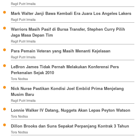
Ragil Putri Irmalia
Mark Walter Janji Bawa Kembali Era Juara Los Angeles Lakers
Ragil Putri Irmalia
Warriors Masih Pasif di Bursa Transfer, Stephen Curry Pilih
Jaga Masa Depan Tim
Ragil Putri Irmalia
Para Pemain Veteran yang Masih Menanti Kejelasan
Ragil Putri Irmalia
LeBron James Tidak Pernah Melakukan Konferensi Pers
Perkenalan Sejak 2010
Tora Nodisa
Nick Nurse Pastikan Kondisi Joel Embiid Prima Menjelang
Musim Baru
Ragil Putri Irmalia
Lonnie Walker IV Datang, Nuggets Akan Lepas Peyton Watson
Tora Nodisa
Dillon Brooks dan Suns Sepakat Perpanjang Kontrak 3 Tahun
Tora Nodisa