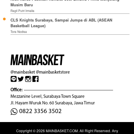
Musim Baru
Ragil Putri Irmalia
CLS Knights Surabaya, Sampai Jumpa di ABL (ASEAN
Basketball League)
Tora Nodisa
@mainbasket
@mainbasketstore
Office:
Mezzanine Level, Surabaya Town Square
Jl. Hayam Wuruk No. 60 Surabaya, Jawa Timur
0822 3356 3502
Copyright © 2026
MAINBASKET.COM
. All Right Reserved. Any