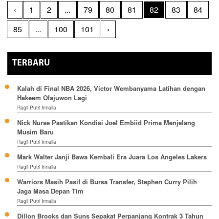
‹
1
2
...
79
80
81
82
83
84
85
...
100
101
›
TERBARU
Kalah di Final NBA 2026, Victor Wembanyama Latihan dengan
Hakeem Olajuwon Lagi
Ragil Putri Irmalia
Nick Nurse Pastikan Kondisi Joel Embiid Prima Menjelang
Musim Baru
Ragil Putri Irmalia
Mark Walter Janji Bawa Kembali Era Juara Los Angeles Lakers
Ragil Putri Irmalia
Warriors Masih Pasif di Bursa Transfer, Stephen Curry Pilih
Jaga Masa Depan Tim
Ragil Putri Irmalia
Dillon Brooks dan Suns Sepakat Perpanjang Kontrak 3 Tahun