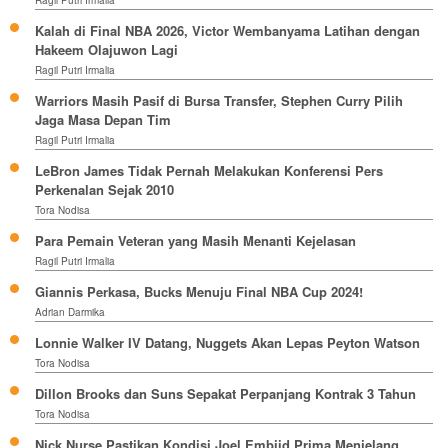
Ragil Putri Irmalia
Kalah di Final NBA 2026, Victor Wembanyama Latihan dengan
Hakeem Olajuwon Lagi
Ragil Putri Irmalia
Warriors Masih Pasif di Bursa Transfer, Stephen Curry Pilih
Jaga Masa Depan Tim
Ragil Putri Irmalia
LeBron James Tidak Pernah Melakukan Konferensi Pers
Perkenalan Sejak 2010
Tora Nodisa
Para Pemain Veteran yang Masih Menanti Kejelasan
Ragil Putri Irmalia
Giannis Perkasa, Bucks Menuju Final NBA Cup 2024!
Adrian Darmika
Lonnie Walker IV Datang, Nuggets Akan Lepas Peyton Watson
Tora Nodisa
Dillon Brooks dan Suns Sepakat Perpanjang Kontrak 3 Tahun
Tora Nodisa
Nick Nurse Pastikan Kondisi Joel Embiid Prima Menjelang