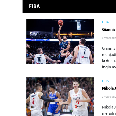
FIBA
FIBA
Giannis
3 years ag
Giannis
menjadi
ia dua 
ingin m
FIBA
Nikola 
3 years ag
Nikola 
meraih 