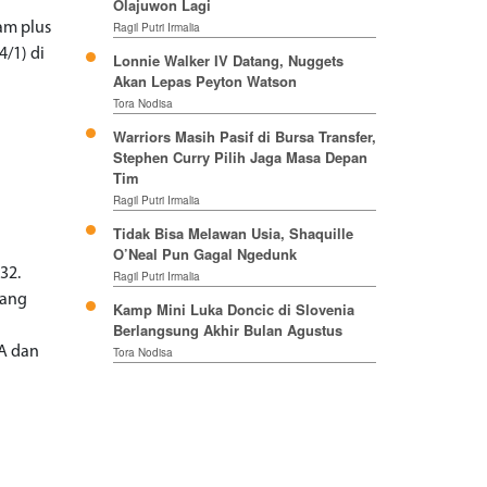
Olajuwon Lagi
am plus
Ragil Putri Irmalia
/1) di
Lonnie Walker IV Datang, Nuggets
Akan Lepas Peyton Watson
Tora Nodisa
Warriors Masih Pasif di Bursa Transfer,
Stephen Curry Pilih Jaga Masa Depan
Tim
Ragil Putri Irmalia
Tidak Bisa Melawan Usia, Shaquille
O’Neal Pun Gagal Ngedunk
932.
Ragil Putri Irmalia
lang
Kamp Mini Luka Doncic di Slovenia
Berlangsung Akhir Bulan Agustus
BA dan
Tora Nodisa