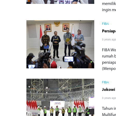
memiliki
ingin m
FIBA
Persia
3 years ag
FIBA Wo
rumah b
persiap
(Menpor
FIBA
Jokowi 
3 years ag
Tahun i
Multifu