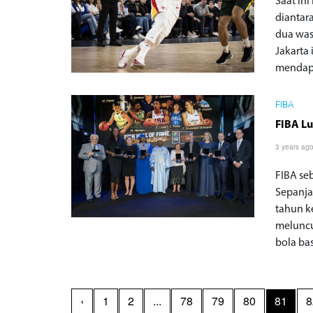
Saat in
diantar
dua was
Jakarta 
mendapa
FIBA
FIBA Lu
3 years ag
FIBA seb
Sepanja
tahun k
meluncu
bola b
‹
1
2
...
78
79
80
81
8