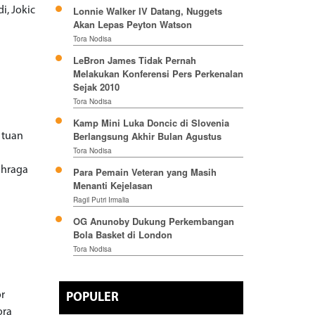
Lonnie Walker IV Datang, Nuggets
i, Jokic
Akan Lepas Peyton Watson
Tora Nodisa
LeBron James Tidak Pernah
Melakukan Konferensi Pers Perkenalan
Sejak 2010
Tora Nodisa
Kamp Mini Luka Doncic di Slovenia
Berlangsung Akhir Bulan Agustus
 tuan
Tora Nodisa
ahraga
Para Pemain Veteran yang Masih
Menanti Kejelasan
Ragil Putri Irmalia
OG Anunoby Dukung Perkembangan
Bola Basket di London
Tora Nodisa
or
POPULER
ora