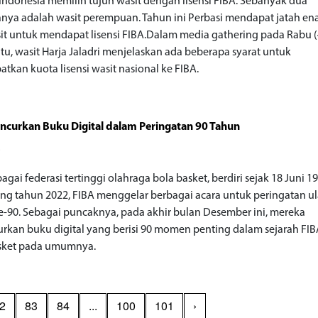
i Indonesia memilih tujuh wasit dengan lisensi FIBA. Sebanyak dua
anya adalah wasit perempuan. Tahun ini Perbasi mendapat jatah en
it untuk mendapat lisensi FIBA.Dalam media gathering pada Rabu (4
itu, wasit Harja Jaladri menjelaskan ada beberapa syarat untuk
tkan kuota lisensi wasit nasional ke FIBA.
ncurkan Buku Digital dalam Peringatan 90 Tahun
o
agai federasi tertinggi olahraga bola basket, berdiri sejak 18 Juni 1
ng tahun 2022, FIBA menggelar berbagai acara untuk peringatan u
e-90. Sebagai puncaknya, pada akhir bulan Desember ini, mereka
rkan buku digital yang berisi 90 momen penting dalam sejarah FI
asket pada umumnya.
2
83
84
...
100
101
›