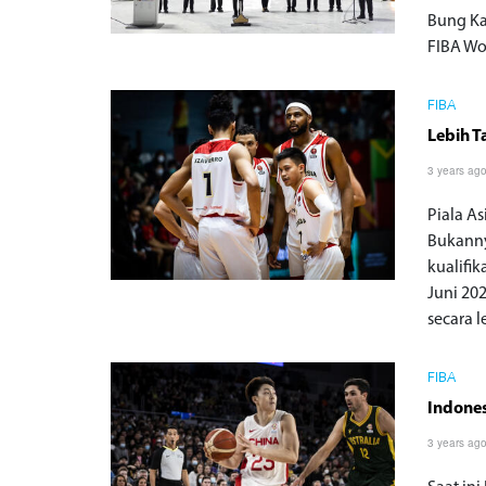
Bung Ka
FIBA Wo
FIBA
Lebih T
3 years ag
Piala A
Bukanny
kualifik
Juni 20
secara l
FIBA
Indones
3 years ag