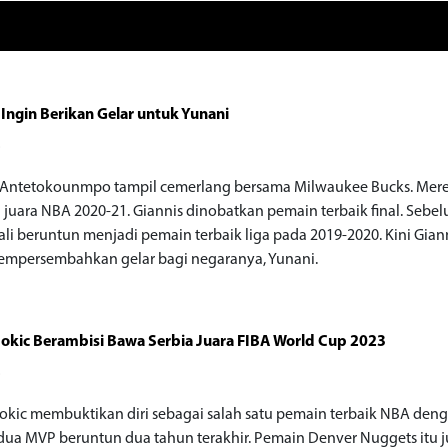
 Ingin Berikan Gelar untuk Yunani
o
 Antetokounmpo tampil cemerlang bersama Milwaukee Bucks. Mer
 juara NBA 2020-21. Giannis dinobatkan pemain terbaik final. Seb
kali beruntun menjadi pemain terbaik liga pada 2019-2020. Kini Gian
empersembahkan gelar bagi negaranya, Yunani.
Jokic Berambisi Bawa Serbia Juara FIBA World Cup 2023
o
Jokic membuktikan diri sebagai salah satu pemain terbaik NBA den
dua MVP beruntun dua tahun terakhir. Pemain Denver Nuggets itu 