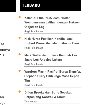
TERBARU
Kalah di Final NBA 2026, Victor
Wembanyama Latihan dengan Hakeem
Olajuwon Lagi
Ragil Putri Irmalia
Nick Nurse Pastikan Kondisi Joel
Embiid Prima Menjelang Musim Baru
eka
Ragil Putri Irmalia
elumnya
Mark Walter Janji Bawa Kembali Era
nis
Juara Los Angeles Lakers
Ragil Putri Irmalia
Warriors Masih Pasif di Bursa Transfer,
Stephen Curry Pilih Jaga Masa Depan
Tim
Ragil Putri Irmalia
Dillon Brooks dan Suns Sepakat
Perpanjang Kontrak 3 Tahun
gan
Tora Nodisa
juga