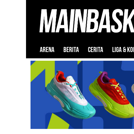
ARENA
BERITA
CERITA
LIGA & KO