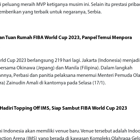
 peluang meraih MVP ketiganya musim ini. Selain itu prestasi pribad
emberikan yang terbaik untuk negaranya, Serbia.
pan Tuan Rumah FIBA World Cup 2023, Panpel Temui Menpora
o
rld Cup 2023 berlangsung 219 hari lagi. Jakarta (Indonesia) menjadi
ersama Okinawa (Jepang) dan Manila (Filipina). Dalam langkah
annya, Perbasi dan panitia pelaksana menemui Menteri Pemuda Ol
a) Zainudin Amali di kantornya pada Selasa (17/1).
Hadiri Topping Off IMS, Siap Sambut FIBA World Cup 2023
o
ni Indonesia akan memiliki venue baru. Venue tersebut adalah Indo
nction Arena (IMS) yang berada di kawasan Kompleks Olahraga Gel