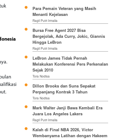
tuk
Para Pemain Veteran yang Masih
Menanti Kejelasan
Ragil Putri Irmalia
Bursa Free Agent 2027 Bisa
Bergejolak, Ada Curry, Jokic, Giannis
ndonesia
Hingga LeBron
Ragil Putri Irmalia
LeBron James Tidak Pernah
nya.
Melakukan Konferensi Pers Perkenalan
Sejak 2010
Tora Nodisa
 bulan
lifikasi
Dillon Brooks dan Suns Sepakat
Perpanjang Kontrak 3 Tahun
but.
Tora Nodisa
Mark Walter Janji Bawa Kembali Era
Juara Los Angeles Lakers
Ragil Putri Irmalia
Kalah di Final NBA 2026, Victor
Wembanyama Latihan dengan Hakeem