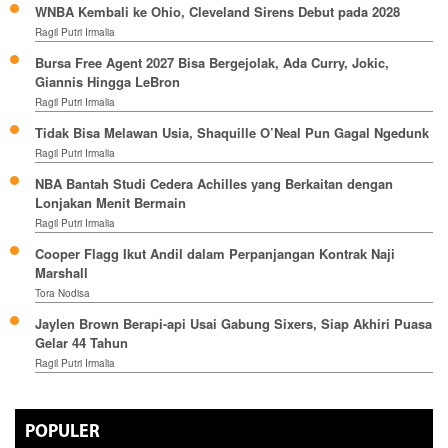
WNBA Kembali ke Ohio, Cleveland Sirens Debut pada 2028
Ragil Putri Irmalia
Bursa Free Agent 2027 Bisa Bergejolak, Ada Curry, Jokic,
Giannis Hingga LeBron
Ragil Putri Irmalia
Tidak Bisa Melawan Usia, Shaquille O’Neal Pun Gagal Ngedunk
Ragil Putri Irmalia
NBA Bantah Studi Cedera Achilles yang Berkaitan dengan
Lonjakan Menit Bermain
Ragil Putri Irmalia
Cooper Flagg Ikut Andil dalam Perpanjangan Kontrak Naji
Marshall
Tora Nodisa
Jaylen Brown Berapi-api Usai Gabung Sixers, Siap Akhiri Puasa
Gelar 44 Tahun
Ragil Putri Irmalia
POPULER