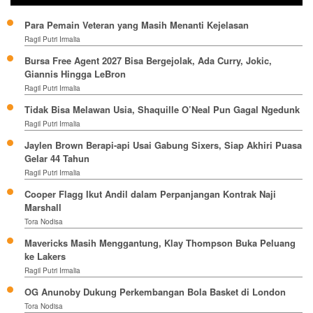
Para Pemain Veteran yang Masih Menanti Kejelasan
Ragil Putri Irmalia
Bursa Free Agent 2027 Bisa Bergejolak, Ada Curry, Jokic,
Giannis Hingga LeBron
Ragil Putri Irmalia
Tidak Bisa Melawan Usia, Shaquille O’Neal Pun Gagal Ngedunk
Ragil Putri Irmalia
Jaylen Brown Berapi-api Usai Gabung Sixers, Siap Akhiri Puasa
Gelar 44 Tahun
Ragil Putri Irmalia
Cooper Flagg Ikut Andil dalam Perpanjangan Kontrak Naji
Marshall
Tora Nodisa
Mavericks Masih Menggantung, Klay Thompson Buka Peluang
ke Lakers
Ragil Putri Irmalia
OG Anunoby Dukung Perkembangan Bola Basket di London
Tora Nodisa