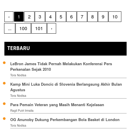
‹
1
2
3
4
5
6
7
8
9
10
...
100
101
›
TERBARU
LeBron James Tidak Pernah Melakukan Konferensi Pers
Perkenalan Sejak 2010
Tora Nodisa
Kamp Mini Luka Doncic di Slovenia Berlangsung Akhir Bulan
Agustus
Tora Nodisa
Para Pemain Veteran yang Masih Menanti Kejelasan
Ragil Putri Irmalia
OG Anunoby Dukung Perkembangan Bola Basket di London
Tora Nodisa