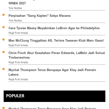
WNBA 2027
Tora Nodisa
Perpisahan "Sang Kapten" Satya Wacana
Tora Nodisa
Cara Tyrese Maxey Meyakinkan LeBron Agar ke Philadelphia
Ragil Putri Irmalia
Mac McClung Tinggalkan AS, Terima Tawaran Klub Marc Gasol
Ragil Putri Irmalia
Chris Finch Akui Kesalahan Peran Edwards, LaMelo Jadi Solusi
Timberwolves
Ragil Putri Irmalia
Mychal Thompson Terus Berupaya Agar Klay Jadi Pemain
Lakers
Ragil Putri Irmalia
POPULER
Mychal Thompson Terus Berupaya Agar Klay Jadi Pemain