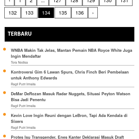
‹
1
2
...
127
128
129
130
131
132
133
134
135
136
›
TERBARU
WNBA Makin Tak Jelas, Mantan Pemain NBA Royce White Juga
Ingin Mendaftar
Tora Nodisa
Kontroversi Gim 6 Lawan Spurs, Chris Finch Beri Pembelaan
untuk Anthony Edwards
Ragil Putri Irmalia
DeMar DeRozan Masuk Radar Nuggets, Situasi Peyton Watson
Bisa Jadi Penentu
Ragil Putri Irmalia
Kevin Love Ingin Reuni dengan LeBron, Tapi Ada Kendala di
Sixers
Ragil Putri Irmalia
Protes Isu Transgender, Enes Kanter Deklarasi Masuk Draft