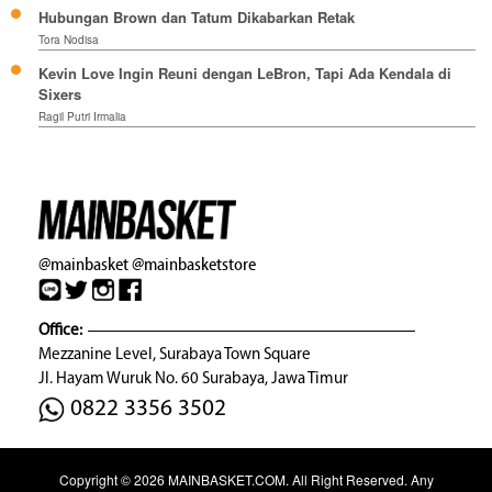
Hubungan Brown dan Tatum Dikabarkan Retak
Tora Nodisa
Kevin Love Ingin Reuni dengan LeBron, Tapi Ada Kendala di
Sixers
Ragil Putri Irmalia
@mainbasket
@mainbasketstore
Office:
Mezzanine Level, Surabaya Town Square
Jl. Hayam Wuruk No. 60 Surabaya, Jawa Timur
0822 3356 3502
Copyright © 2026
MAINBASKET.COM
. All Right Reserved. Any