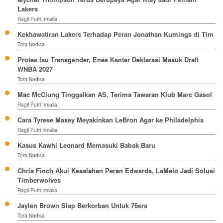
Lakers
Ragil Putri Irmalia
Kekhawatiran Lakers Terhadap Peran Jonathan Kuminga di Tim
Tora Nodisa
Protes Isu Transgender, Enes Kanter Deklarasi Masuk Draft
WNBA 2027
Tora Nodisa
Mac McClung Tinggalkan AS, Terima Tawaran Klub Marc Gasol
Ragil Putri Irmalia
Cara Tyrese Maxey Meyakinkan LeBron Agar ke Philadelphia
Ragil Putri Irmalia
Kasus Kawhi Leonard Memasuki Babak Baru
Tora Nodisa
Chris Finch Akui Kesalahan Peran Edwards, LaMelo Jadi Solusi
Timberwolves
Ragil Putri Irmalia
Jaylen Brown Siap Berkorban Untuk 76ers
Tora Nodisa