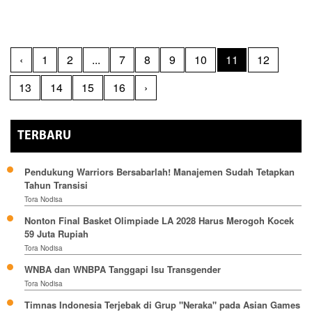
‹
1
2
...
7
8
9
10
11
12
13
14
15
16
›
TERBARU
Pendukung Warriors Bersabarlah! Manajemen Sudah Tetapkan
Tahun Transisi
Tora Nodisa
Nonton Final Basket Olimpiade LA 2028 Harus Merogoh Kocek
59 Juta Rupiah
Tora Nodisa
WNBA dan WNBPA Tanggapi Isu Transgender
Tora Nodisa
Timnas Indonesia Terjebak di Grup "Neraka" pada Asian Games