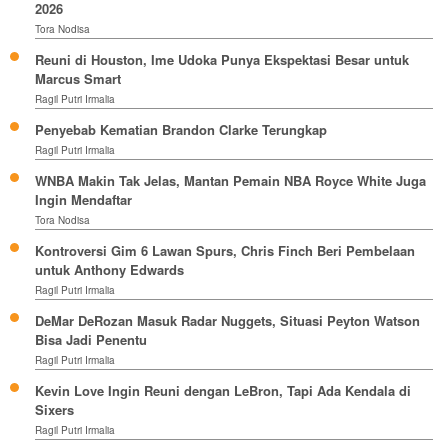
2026
Tora Nodisa
Reuni di Houston, Ime Udoka Punya Ekspektasi Besar untuk
Marcus Smart
Ragil Putri Irmalia
Penyebab Kematian Brandon Clarke Terungkap
Ragil Putri Irmalia
WNBA Makin Tak Jelas, Mantan Pemain NBA Royce White Juga
Ingin Mendaftar
Tora Nodisa
Kontroversi Gim 6 Lawan Spurs, Chris Finch Beri Pembelaan
untuk Anthony Edwards
Ragil Putri Irmalia
DeMar DeRozan Masuk Radar Nuggets, Situasi Peyton Watson
Bisa Jadi Penentu
Ragil Putri Irmalia
Kevin Love Ingin Reuni dengan LeBron, Tapi Ada Kendala di
Sixers
Ragil Putri Irmalia