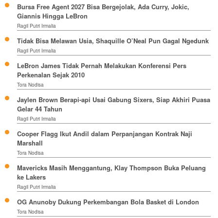
Bursa Free Agent 2027 Bisa Bergejolak, Ada Curry, Jokic,
Giannis Hingga LeBron
Ragil Putri Irmalia
Tidak Bisa Melawan Usia, Shaquille O’Neal Pun Gagal Ngedunk
Ragil Putri Irmalia
LeBron James Tidak Pernah Melakukan Konferensi Pers
Perkenalan Sejak 2010
Tora Nodisa
Jaylen Brown Berapi-api Usai Gabung Sixers, Siap Akhiri Puasa
Gelar 44 Tahun
Ragil Putri Irmalia
Cooper Flagg Ikut Andil dalam Perpanjangan Kontrak Naji
Marshall
Tora Nodisa
Mavericks Masih Menggantung, Klay Thompson Buka Peluang
ke Lakers
Ragil Putri Irmalia
OG Anunoby Dukung Perkembangan Bola Basket di London
Tora Nodisa