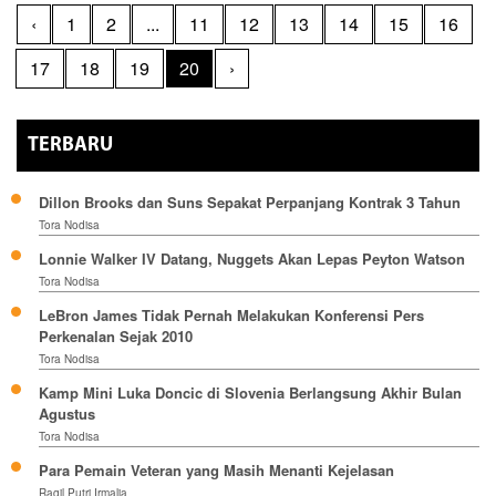
‹
1
2
...
11
12
13
14
15
16
17
18
19
20
›
TERBARU
Dillon Brooks dan Suns Sepakat Perpanjang Kontrak 3 Tahun
Tora Nodisa
Lonnie Walker IV Datang, Nuggets Akan Lepas Peyton Watson
Tora Nodisa
LeBron James Tidak Pernah Melakukan Konferensi Pers
Perkenalan Sejak 2010
Tora Nodisa
Kamp Mini Luka Doncic di Slovenia Berlangsung Akhir Bulan
Agustus
Tora Nodisa
Para Pemain Veteran yang Masih Menanti Kejelasan
Ragil Putri Irmalia