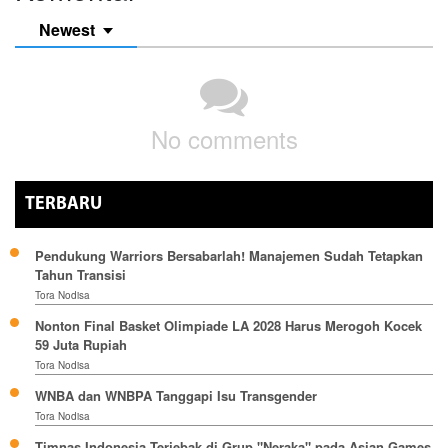
Newest
No comments
TERBARU
Pendukung Warriors Bersabarlah! Manajemen Sudah Tetapkan
Tahun Transisi
Tora Nodisa
Nonton Final Basket Olimpiade LA 2028 Harus Merogoh Kocek
59 Juta Rupiah
Tora Nodisa
WNBA dan WNBPA Tanggapi Isu Transgender
Tora Nodisa
Timnas Indonesia Terjebak di Grup "Neraka" pada Asian Games