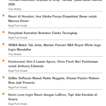
2026
Tora Nodisa
Reuni di Houston, Ime Udoka Punya Ekspektasi Besar untuk
Marcus Smart
Ragil Putri Irmalia
Penyebab Kematian Brandon Clarke Terungkap
Ragil Putri Irmalia
WNBA Makin Tak Jelas, Mantan Pemain NBA Royce White Juga
Ingin Mendaftar
Tora Nodisa
Kontroversi Gim 6 Lawan Spurs, Chris Finch Beri Pembelaan
untuk Anthony Edwards
Ragil Putri Irmalia
DeMar DeRozan Masuk Radar Nuggets, Situasi Peyton Watson
Bisa Jadi Penentu
Ragil Putri Irmalia
Kevin Love Ingin Reuni dengan LeBron, Tapi Ada Kendala di
Sixers
Ragil Putri Irmalia