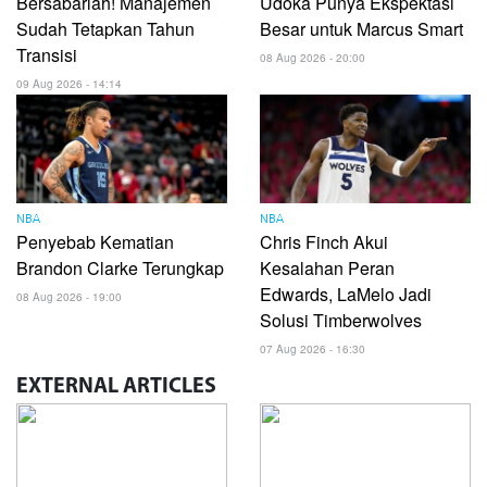
Bersabarlah! Manajemen
Udoka Punya Ekspektasi
Sudah Tetapkan Tahun
Besar untuk Marcus Smart
Transisi
08 Aug 2026 - 20:00
09 Aug 2026 - 14:14
NBA
NBA
Penyebab Kematian
Chris Finch Akui
Brandon Clarke Terungkap
Kesalahan Peran
Edwards, LaMelo Jadi
08 Aug 2026 - 19:00
Solusi Timberwolves
07 Aug 2026 - 16:30
EXTERNAL
ARTICLES