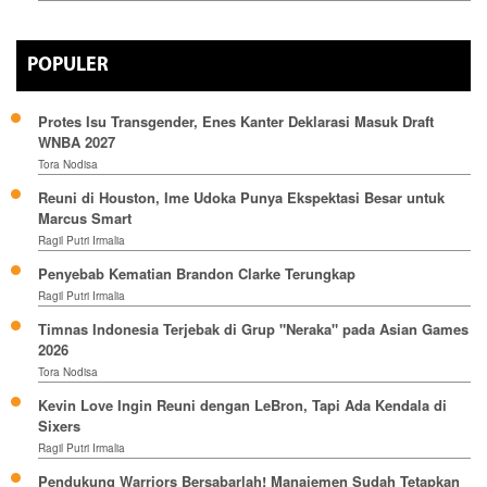
POPULER
Protes Isu Transgender, Enes Kanter Deklarasi Masuk Draft
WNBA 2027
Tora Nodisa
Reuni di Houston, Ime Udoka Punya Ekspektasi Besar untuk
Marcus Smart
Ragil Putri Irmalia
Penyebab Kematian Brandon Clarke Terungkap
Ragil Putri Irmalia
Timnas Indonesia Terjebak di Grup "Neraka" pada Asian Games
2026
Tora Nodisa
Kevin Love Ingin Reuni dengan LeBron, Tapi Ada Kendala di
Sixers
Ragil Putri Irmalia
Pendukung Warriors Bersabarlah! Manajemen Sudah Tetapkan