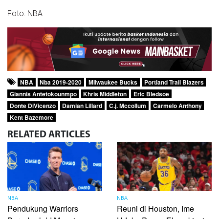
Foto: NBA
NBA
Nba 2019-2020
Milwaukee Bucks
Portland Trail Blazers
Giannis Antetokounmpo
Khris Middleton
Eric Bledsoe
Donte DiVicenzo
Damian Lillard
C.j. Mccollum
Carmelo Anthony
Kent Bazemore
RELATED
ARTICLES
NBA
NBA
Pendukung Warriors
Reuni di Houston, Ime