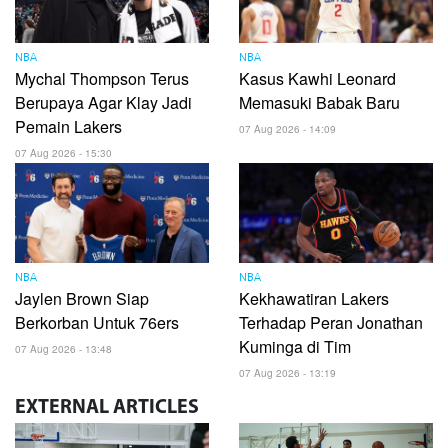
NBA
NBA
Mychal Thompson Terus
Kasus Kawhi Leonard
Berupaya Agar Klay Jadi
Memasuki Babak Baru
Pemain Lakers
07 Aug 2026 - 14:09
07 Aug 2026 - 15:30
NBA
NBA
Jaylen Brown Siap
Kekhawatiran Lakers
Berkorban Untuk 76ers
Terhadap Peran Jonathan
Kuminga di Tim
07 Aug 2026 - 13:48
07 Aug 2026 - 13:19
EXTERNAL
ARTICLES