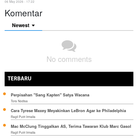
06 May 2026 - 17:22
Komentar
Newest
No comments
TERBARU
Perpisahan "Sang Kapten" Satya Wacana
Tora Nodisa
Cara Tyrese Maxey Meyakinkan LeBron Agar ke Philadelphia
Ragil Putri Irmalia
Mac McClung Tinggalkan AS, Terima Tawaran Klub Marc Gasol
Ragil Putri Irmalia