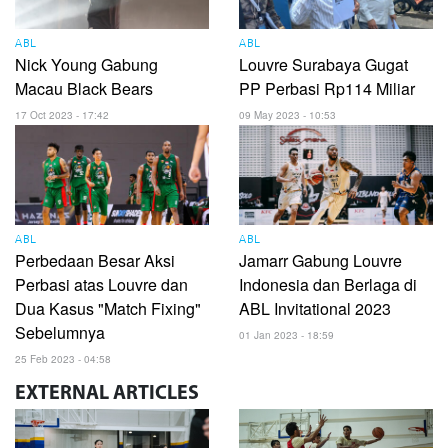
ABL
ABL
Nick Young Gabung
Louvre Surabaya Gugat
Macau Black Bears
PP Perbasi Rp114 Miliar
17 Oct 2023 - 17:42
09 May 2023 - 10:53
ABL
ABL
Perbedaan Besar Aksi
Jamarr Gabung Louvre
Perbasi atas Louvre dan
Indonesia dan Berlaga di
Dua Kasus "Match Fixing"
ABL Invitational 2023
Sebelumnya
01 Jan 2023 - 18:59
25 Feb 2023 - 04:58
EXTERNAL
ARTICLES