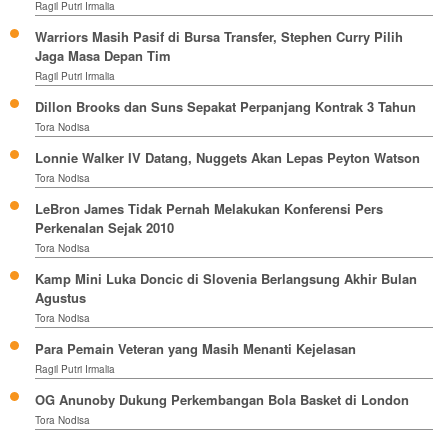
Ragil Putri Irmalia
Warriors Masih Pasif di Bursa Transfer, Stephen Curry Pilih
Jaga Masa Depan Tim
Ragil Putri Irmalia
Dillon Brooks dan Suns Sepakat Perpanjang Kontrak 3 Tahun
Tora Nodisa
Lonnie Walker IV Datang, Nuggets Akan Lepas Peyton Watson
Tora Nodisa
LeBron James Tidak Pernah Melakukan Konferensi Pers
Perkenalan Sejak 2010
Tora Nodisa
Kamp Mini Luka Doncic di Slovenia Berlangsung Akhir Bulan
Agustus
Tora Nodisa
Para Pemain Veteran yang Masih Menanti Kejelasan
Ragil Putri Irmalia
OG Anunoby Dukung Perkembangan Bola Basket di London
Tora Nodisa