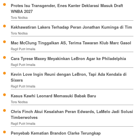
Protes Isu Transgender, Enes Kanter Deklarasi Masuk Draft
WNBA 2027
Tora Nodisa
Kekhawatiran Lakers Terhadap Peran Jonathan Kuminga di Tim
Tora Nodisa
Mac McClung Tinggalkan AS, Terima Tawaran Klub Marc Gasol
Ragil Putri Irmalia
Cara Tyrese Maxey Meyakinkan LeBron Agar ke Philadelphia
Ragil Putri Irmalia
Kevin Love Ingin Reuni dengan LeBron, Tapi Ada Kendala di
Sixers
Ragil Putri Irmalia
Kasus Kawhi Leonard Memasuki Babak Baru
Tora Nodisa
Chris Finch Akui Kesalahan Peran Edwards, LaMelo Jadi Solusi
Timberwolves
Ragil Putri Irmalia
Penyebab Kematian Brandon Clarke Terungkap