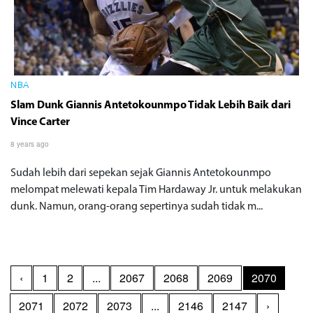
NBA
Slam Dunk Giannis Antetokounmpo Tidak Lebih Baik dari
Vince Carter
8 years ago
Sudah lebih dari sepekan sejak Giannis Antetokounmpo
melompat melewati kepala Tim Hardaway Jr. untuk melakukan
dunk. Namun, orang-orang sepertinya sudah tidak m...
‹
1
2
...
2067
2068
2069
2070
2071
2072
2073
...
2146
2147
›