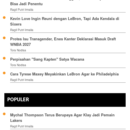
Bisa Jadi Penentu
Ragil Putri Irmalia
Kevin Love Ingin Reuni dengan LeBron, Tapi Ada Kendala di
Sixers
Ragil Putri Irmalia
Protes Isu Transgender, Enes Kanter Deklarasi Masuk Draft
WNBA 2027
Tora Nodisa
Perpisahan "Sang Kapten" Satya Wacana
Tora Nodisa
Cara Tyrese Maxey Meyakinkan LeBron Agar ke Philadelphia
Ragil Putri Irmalia
POPULER
Mychal Thompson Terus Berupaya Agar Klay Jadi Pemain
Lakers
Ragil Putri Irmalia