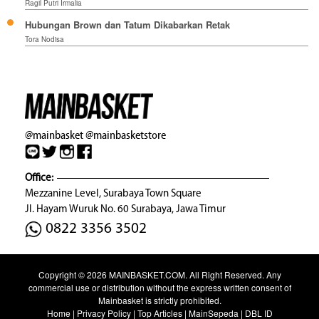
Ragil Putri Irmalia
Hubungan Brown dan Tatum Dikabarkan Retak
Tora Nodisa
@mainbasket
@mainbasketstore
Office:
Mezzanine Level, Surabaya Town Square
Jl. Hayam Wuruk No. 60 Surabaya, Jawa Timur
0822 3356 3502
Copyright © 2026
MAINBASKET.COM
. All Right Reserved. Any
commercial use or distribution without the express written consent of
Mainbasket is strictly prohibited.
Home
|
Privacy Policy
|
Top Articles
|
MainSepeda
|
DBL ID