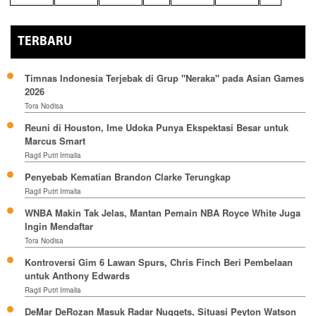
TERBARU
Timnas Indonesia Terjebak di Grup "Neraka" pada Asian Games
2026
Tora Nodisa
Reuni di Houston, Ime Udoka Punya Ekspektasi Besar untuk
Marcus Smart
Ragil Putri Irmalia
Penyebab Kematian Brandon Clarke Terungkap
Ragil Putri Irmalia
WNBA Makin Tak Jelas, Mantan Pemain NBA Royce White Juga
Ingin Mendaftar
Tora Nodisa
Kontroversi Gim 6 Lawan Spurs, Chris Finch Beri Pembelaan
untuk Anthony Edwards
Ragil Putri Irmalia
DeMar DeRozan Masuk Radar Nuggets, Situasi Peyton Watson