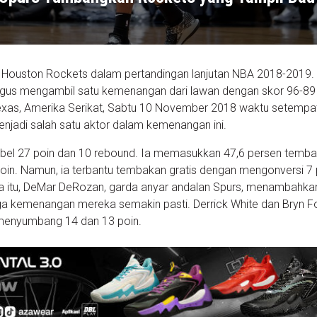
 Houston Rockets dalam pertandingan lanjutan NBA 2018-2019.
ligus mengambil satu kemenangan dari lawan dengan skor 96-89 
Texas, Amerika Serikat, Sabtu 10 November 2018 waktu setempa
njadi salah satu aktor dalam kemenangan ini.
bel 27 poin dan 10 rebound. Ia memasukkan 47,6 persen temb
poin. Namun, ia terbantu tembakan gratis dengan mengonversi 7 
a itu, DeMar DeRozan, garda anyar andalan Spurs, menambahka
ga kemenangan mereka semakin pasti. Derrick White dan Bryn F
menyumbang 14 dan 13 poin.