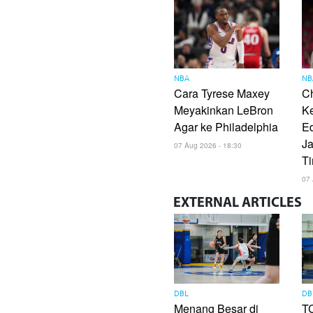
NBA
NB
Cara Tyrese Maxey
Ch
Meyakinkan LeBron
K
Agar ke Philadelphia
E
Ja
07 Aug 2026 - 18:30
T
07 
EXTERNAL
ARTICLES
DBL
DB
Menang Besar di
TC