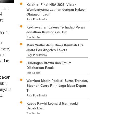
Kalah di Final NBA 2026, Victor
n lalu
Wembanyama Latihan dengan Hakeem
 4
Olajuwon Lagi
Ragil Putri Irmalia
at
Kekhawatiran Lakers Terhadap Peran
Jonathan Kuminga di Tim
n ini.
Tora Nodisa
er
Mark Walter Janji Bawa Kembali Era
rnover
)
Juara Los Angeles Lakers
dak
Ragil Putri Irmalia
kedua
Hubungan Brown dan Tatum
Dikabarkan Retak
Tora Nodisa
mbakan
Warriors Masih Pasif di Bursa Transfer,
uk 1
Stephen Curry Pilih Jaga Masa Depan
hanya 8
Tim
ka
Ragil Putri Irmalia
Kasus Kawhi Leonard Memasuki
Babak Baru
Tora Nodisa