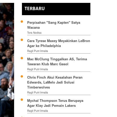
TERBARU
Perpisahan "Sang Kapten" Satya
Wacana
Tora Nodisa
Cara Tyrese Maxey Meyakinkan LeBron
Agar ke Philadelphia
Ragil Putri Irmalia
Mac McClung Tinggalkan AS, Terima
Tawaran Klub Marc Gasol
Ragil Putri Irmalia
Chris Finch Akui Kesalahan Peran
Edwards, LaMelo Jadi Solusi
Timberwolves
Ragil Putri Irmalia
Mychal Thompson Terus Berupaya
Agar Klay Jadi Pemain Lakers
Ragil Putri Irmalia