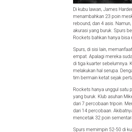
Di kubu lawan, James Harden
menambahkan 23 poin meski 
rebound, dan 4 asis. Namun
akurasi yang buruk. Spurs b
Rockets bahkan hanya bisa m
Spurs, di sisi lain, memanfa
empat. Apalagi mereka sudah
di tiga kuarter sebelumnya.
melakukan hal serupa. Deng
tim bermain ketat sejak pert
Rockets hanya unggul satu p
yang buruk. Klub asuhan Mi
dari 7 percobaan tripoin. Me
dari 14 percobaan. Akibatny
mencetak 32 poin sementar
Spurs memimpin 52-50 di kua