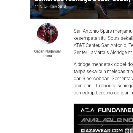
11 November 2018
San Antonio Spurs menjamu
kesempatan itu, Spurs seka
AT&T Center, San Antonio, 
Gagah Nurjanuar
Senter LaMarcus Aldridge me
Putra
Aldridge mencetak dobel-do
tanpa sekalipun melepas tri
dari 8 percobaan. Sementar
poin dan 11 rebound sehing
pun cukup berguna dengan 