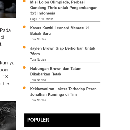
Misi Lolos Olimpiade, Perbasi
Gandeng Thrix untuk Pengembangan
3x3 Indonesia
Ragil Putri Irmalia
Kasus Kawhi Leonard Memasuki
 Pada
Babak Baru
di
Tora Nodisa
t.
Jaylen Brown Siap Berkorban Untuk
76ers
Tora Nodisa
akannya
Hubungan Brown dan Tatum
poin
Dikabarkan Retak
n 13
Tora Nodisa
orbes
Kekhawatiran Lakers Terhadap Peran
Jonathan Kuminga di Tim
Tora Nodisa
POPULER