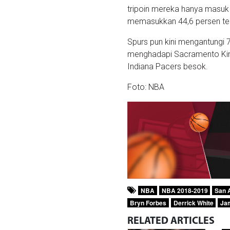
tripoin mereka hanya masuk 
memasukkan 44,6 persen te
Spurs pun kini mengantungi 
menghadapi Sacramento King
Indiana Pacers besok.
Foto: NBA
NBA
NBA 2018-2019
San 
Bryn Forbes
Derrick White
Ja
RELATED
ARTICLES