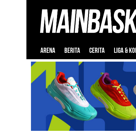
ARENA
BERITA
CERITA
LIGA & KO