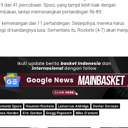
9 dari 41 percobaan. Spurs, yang tampil lebih baik dengan
mbakan, lantas memenangkan pertandingan 96-89.
7 kemenangan dari 11 pertandingan. Selanjutnya, mereka harus
s di kandangnya lusa. Sementara itu, Rockets (4-7) akan men
Antonio Spurs
Houston Rockets
Lamarcus Aldridge
Demar Derozan
mes Harden
Eric Gordon
Gregg Popovich
Mike D'antoni