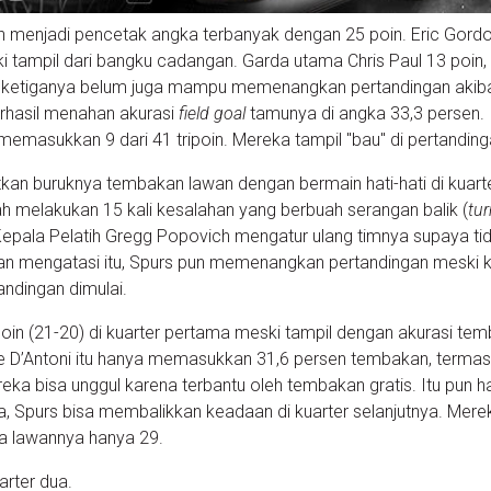
 menjadi pencetak angka terbanyak dengan 25 poin. Eric Gordo
tampil dari bangku cadangan. Garda utama Chris Paul 13 poin,
, ketiganya belum juga mampu memenangkan pertandingan akib
erhasil menahan akurasi
field goal
tamunya di angka 33,3 persen.
emasukkan 9 dari 41 tripoin. Mereka tampil "bau" di pertandinga
atkan buruknya tembakan lawan dengan bermain hati-hati di kuart
 melakukan 15 kali kesalahan yang berbuah serangan balik (
tu
 Kepala Pelatih Gregg Popovich mengatur ulang timnya supaya ti
an mengatasi itu, Spurs pun memenangkan pertandingan meski 
andingan dimulai.
oin (21-20) di kuarter pertama meski tampil dengan akurasi te
ke D’Antoni itu hanya memasukkan 31,6 persen tembakan, termas
reka bisa unggul karena terbantu oleh tembakan gratis. Itu pun 
a, Spurs bisa membalikkan keadaan di kuarter selanjutnya. Mere
a lawannya hanya 29.
rter dua.