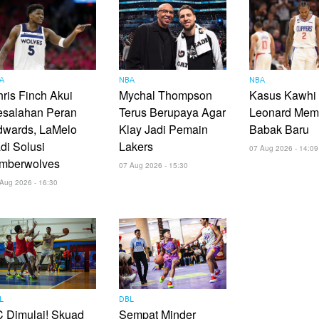
A
NBA
NBA
ris Finch Akui
Mychal Thompson
Kasus Kawhi
esalahan Peran
Terus Berupaya Agar
Leonard Mem
dwards, LaMelo
Klay Jadi Pemain
Babak Baru
di Solusi
Lakers
07 Aug 2026 - 14:09
imberwolves
07 Aug 2026 - 15:30
Aug 2026 - 16:30
L
DBL
 Dimulai! Skuad
Sempat Minder