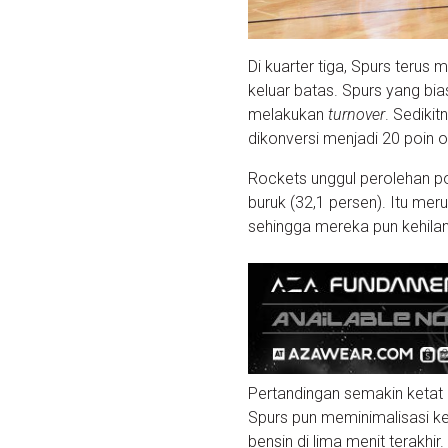
Di kuarter tiga, Spurs teru
keluar batas. Spurs yang bi
melakukan
turnover
. Sediki
dikonversi menjadi 20 poin o
Rockets unggul perolehan po
buruk (32,1 persen). Itu me
sehingga mereka pun kehil
Pertandingan semakin ketat 
Spurs pun meminimalisasi ke
bensin di lima menit terakhi