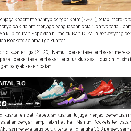
s menjaga kepemimpinannya dengan ketat (72-71), tetapi mereka t
asanya baik dalam menjaga penguasaan bola rupanya terlalu ba
tnya klub asuhan Popovich itu melakukan 15 kali
turnover
yang ber
leh Rockets selama tiga kuarter.
in di kuarter tiga (21-20). Namun, persentase tembakan mereka
rupakan persentase tembakan terburuk klub asal Houston musim i
angan banyak kesempatan.
di kuarter empat. Kebetulan kuarter itu juga menjadi penentuan 
salahan dengan tampil lebih hati-hati. Namun, Rockets ternyata 
r. Akurasi mereka terus buruk, tertahan di angka 33,3 persen, sem