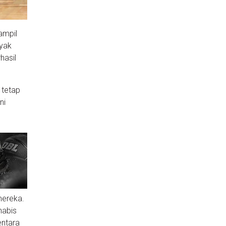
ampil
nyak
hasil
 tetap
ni
mereka.
habis
entara