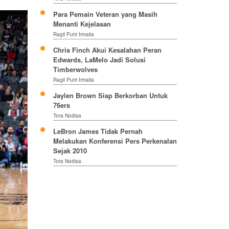
Para Pemain Veteran yang Masih
Menanti Kejelasan
Ragil Putri Irmalia
Chris Finch Akui Kesalahan Peran
Edwards, LaMelo Jadi Solusi
Timberwolves
Ragil Putri Irmalia
Jaylen Brown Siap Berkorban Untuk
76ers
Tora Nodisa
LeBron James Tidak Pernah
Melakukan Konferensi Pers Perkenalan
Sejak 2010
Tora Nodisa