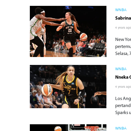
WNBA
Sabrina
4 years ag
New Yor
pertemu
Selasa,
WNBA
Nneka 
4 years ag
Los Ang
pertand
Sparks u
WNBA