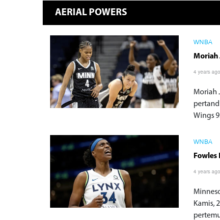
AERIAL POWERS
WNBA
Moriah 
4 years ag
Moriah 
pertand
Wings 9
WNBA
Fowles 
4 years ag
Minneso
Kamis, 
pertemu