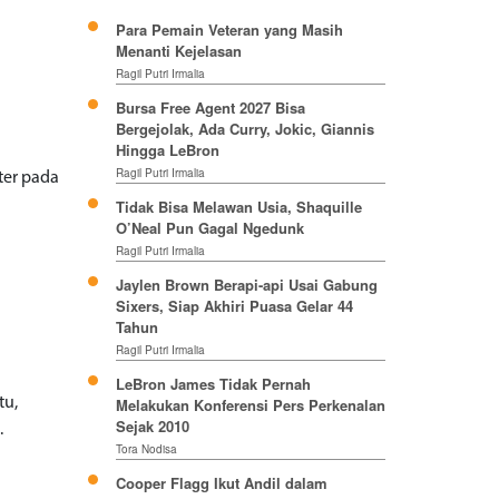
Para Pemain Veteran yang Masih
Menanti Kejelasan
Ragil Putri Irmalia
Bursa Free Agent 2027 Bisa
Bergejolak, Ada Curry, Jokic, Giannis
Hingga LeBron
Ragil Putri Irmalia
ter pada
Tidak Bisa Melawan Usia, Shaquille
O’Neal Pun Gagal Ngedunk
Ragil Putri Irmalia
Jaylen Brown Berapi-api Usai Gabung
Sixers, Siap Akhiri Puasa Gelar 44
Tahun
Ragil Putri Irmalia
LeBron James Tidak Pernah
tu,
Melakukan Konferensi Pers Perkenalan
Sejak 2010
.
Tora Nodisa
Cooper Flagg Ikut Andil dalam