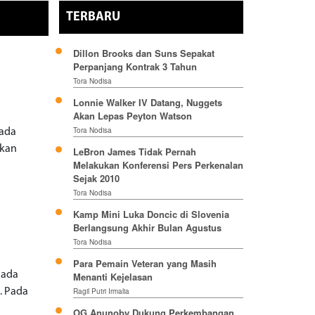
TERBARU
Dillon Brooks dan Suns Sepakat
Perpanjang Kontrak 3 Tahun
Tora Nodisa
Lonnie Walker IV Datang, Nuggets
Akan Lepas Peyton Watson
Tora Nodisa
Pada
hkan
LeBron James Tidak Pernah
Melakukan Konferensi Pers Perkenalan
Sejak 2010
Tora Nodisa
Kamp Mini Luka Doncic di Slovenia
Berlangsung Akhir Bulan Agustus
Tora Nodisa
Para Pemain Veteran yang Masih
Pada
Menanti Kejelasan
8. Pada
Ragil Putri Irmalia
OG Anunoby Dukung Perkembangan