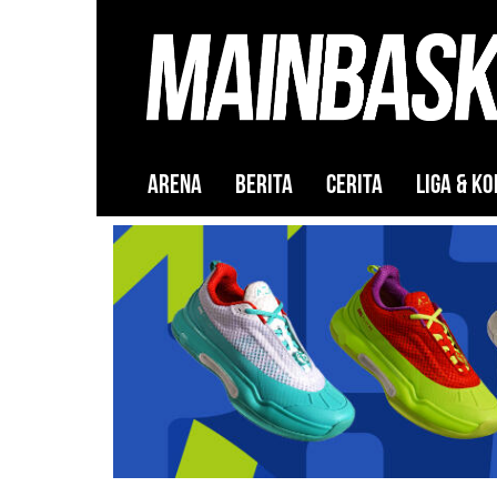
ARENA
BERITA
CERITA
LIGA & KO