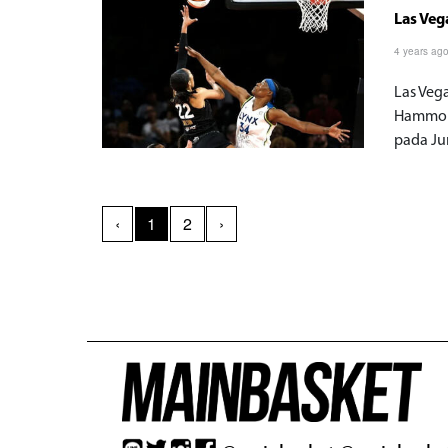
Las Veg
4 years ag
Las Veg
Hammon 
pada Ju
‹
1
2
›