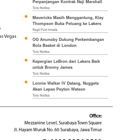
Perpanjangan Kontrak Naji Marshall
Tora Nodisa
Mavericks Masih Menggantung, Klay
Thompson Buka Peluang ke Lakers
y
Ragil Putri Irmalia
as Vegas
OG Anunoby Dukung Perkembangan
Bola Basket di London
Tora Nodisa
Kepergian LeBron dari Lakers Baik
untuk Bronny James
Tora Nodisa
Lonnie Walker IV Datang, Nuggets
Akan Lepas Peyton Watson
Tora Nodisa
Office:
Mezzanine Level, Surabaya Town Square
Jl. Hayam Wuruk No. 60 Surabaya, Jawa Timur