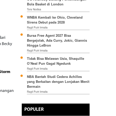
Bola Basket di London
Tora Nodisa
WNBA Kembali ke Ohio, Cleveland
Sirens Debut pada 2028
Ragil Putri Irmalia
Bursa Free Agent 2027 Bisa
dari
Bergejolak, Ada Curry, Jokic, Giannis
n Becky
Hingga LeBron
Ragil Putri Irmalia
Tidak Bisa Melawan Usia, Shaquille
O’Neal Pun Gagal Ngedunk
Ragil Putri Irmalia
 Storm
NBA Bantah Studi Cedera Achilles
yang Berkaitan dengan Lonjakan Menit
Bermain
menangan
Ragil Putri Irmalia
POPULER