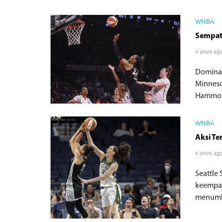
WNBA
Sempat 
4 years ag
Dominas
Minneso
Hammon 
WNBA
Aksi T
4 years ag
Seattle
keempat
menumba