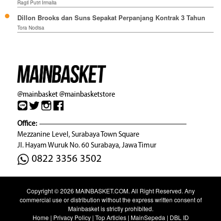
Ragil Putri Irmalia
Dillon Brooks dan Suns Sepakat Perpanjang Kontrak 3 Tahun
Tora Nodisa
@mainbasket
@mainbasketstore
Office:
Mezzanine Level, Surabaya Town Square
Jl. Hayam Wuruk No. 60 Surabaya, Jawa Timur
0822 3356 3502
Copyright © 2026
MAINBASKET.COM
. All Right Reserved. Any
commercial use or distribution without the express written consent of
Mainbasket is strictly prohibited.
Home
|
Privacy Policy
|
Top Articles
|
MainSepeda
|
DBL ID