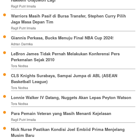
Ragil Putri Irmalia
Warriors Masih Pasif di Bursa Transfer, Stephen Curry Pilih
Jaga Masa Depan Tim
Ragil Putri Irmalia
Giannis Perkasa, Bucks Menuju Final NBA Cup 2024!
Adrian Darmika
LeBron James Tidak Pernah Melakukan Konferensi Pers
Perkenalan Sejak 2010
Tora Nodisa
CLS Knights Surabaya, Sampai Jumpa di ABL (ASEAN
Basketball League)
Tora Nodisa
Lonnie Walker IV Datang, Nuggets Akan Lepas Peyton Watson
Tora Nodisa
Para Pemain Veteran yang Masih Menanti Kejelasan
Ragil Putri Irmalia
Nick Nurse Pastikan Kondisi Joel Embiid Prima Menjelang
Musim Baru