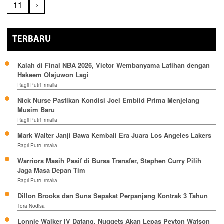
11
›
TERBARU
Kalah di Final NBA 2026, Victor Wembanyama Latihan dengan
Hakeem Olajuwon Lagi
Ragil Putri Irmalia
Nick Nurse Pastikan Kondisi Joel Embiid Prima Menjelang
Musim Baru
Ragil Putri Irmalia
Mark Walter Janji Bawa Kembali Era Juara Los Angeles Lakers
Ragil Putri Irmalia
Warriors Masih Pasif di Bursa Transfer, Stephen Curry Pilih
Jaga Masa Depan Tim
Ragil Putri Irmalia
Dillon Brooks dan Suns Sepakat Perpanjang Kontrak 3 Tahun
Tora Nodisa
Lonnie Walker IV Datang, Nuggets Akan Lepas Peyton Watson