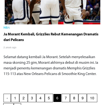
NBA
Ja Morant Kembali, Grizzlies Rebut Kemenangan Dramatis
dari Pelicans
2 years ago
Selamat datang kembali Ja Morant. Setelah menyelesaikan
masa skorsing 25 gim, Morant akhirnya debut di musim ini. Ia
menjadi penentu kemenangan dramatis Memphis Grizzlies
115-113 atas New Orleans Pelicans di Smoothie King Center.
‹
1
2
3
4
5
6
7
8
9
10