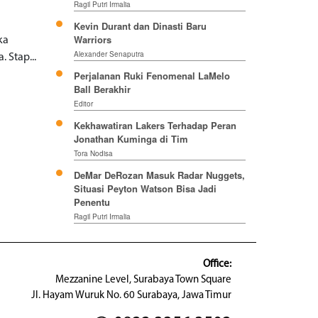
Ragil Putri Irmalia
Kevin Durant dan Dinasti Baru
Warriors
ka
Alexander Senaputra
 Stap...
Perjalanan Ruki Fenomenal LaMelo
Ball Berakhir
Editor
Kekhawatiran Lakers Terhadap Peran
Jonathan Kuminga di Tim
Tora Nodisa
DeMar DeRozan Masuk Radar Nuggets,
Situasi Peyton Watson Bisa Jadi
Penentu
Ragil Putri Irmalia
Office:
Mezzanine Level, Surabaya Town Square
Jl. Hayam Wuruk No. 60 Surabaya, Jawa Timur