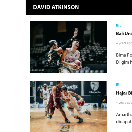
DAVID ATKINSON
IBL
Bali Un
4 years ag
Bima Pe
Di gim h
IBL
Hajar 
4 years ag
Amartha
didapat