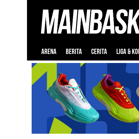
ARENA
BERITA
CERITA
LIGA & KO