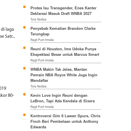
Protes Isu Transgender, Enes Kanter
Deklarasi Masuk Draft WNBA 2027
Tora Nodisa
Penyebab Kematian Brandon Clarke
di laga
Terungkap
 Satr...
Ragil Putri Irmalia
Reuni di Houston, Ime Udoka Punya
Ekspektasi Besar untuk Marcus Smart
Ragil Putri Irmalia
WNBA Makin Tak Jelas, Mantan
Pemain NBA Royce White Juga Ingin
Mendaftar
Tora Nodisa
019
Kevin Love Ingin Reuni dengan
kor 80-
LeBron, Tapi Ada Kendala di Sixers
Ragil Putri Irmalia
Kontroversi Gim 6 Lawan Spurs, Chris
Finch Beri Pembelaan untuk Anthony
Edwards