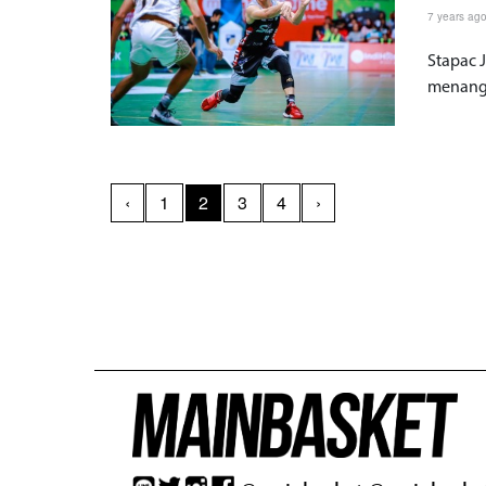
7 years ag
Stapac J
menang 
‹
1
2
3
4
›