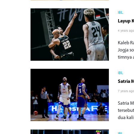
IBL
Layup K
4 years ag
Kaleb R
Jogja s
timnya 
IBL
Satria 
7 years ag
Satria 
tersebu
dua kali.