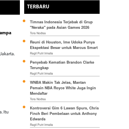
TERBARU
Timnas Indonesia Terjebak di Grup
"Neraka" pada Asian Games 2026
 Hampa
Tora Nodisa
Reuni di Houston, Ime Udoka Punya
Ekspektasi Besar untuk Marcus Smart
Ragil Putri Irmalia
Jakarta.
Penyebab Kematian Brandon Clarke
Terungkap
Ragil Putri Irmalia
WNBA Makin Tak Jelas, Mantan
Pemain NBA Royce White Juga Ingin
Mendaftar
Tora Nodisa
Kontroversi Gim 6 Lawan Spurs, Chris
. Itu
Finch Beri Pembelaan untuk Anthony
Edwards
Ragil Putri Irmalia