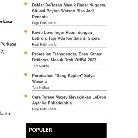
DeMar DeRozan Masuk Radar Nuggets,
Situasi Peyton Watson Bisa Jadi
Penentu
erkasa
Ragil Putri Irmalia
Kevin Love Ingin Reuni dengan
LeBron, Tapi Ada Kendala di Sixers
 Perkasa
Ragil Putri Irmalia
72)
Protes Isu Transgender, Enes Kanter
Deklarasi Masuk Draft WNBA 2027
Tora Nodisa
Perpisahan "Sang Kapten" Satya
Wacana
Tora Nodisa
Cara Tyrese Maxey Meyakinkan LeBron
Agar ke Philadelphia
n
Ragil Putri Irmalia
karta
POPULER