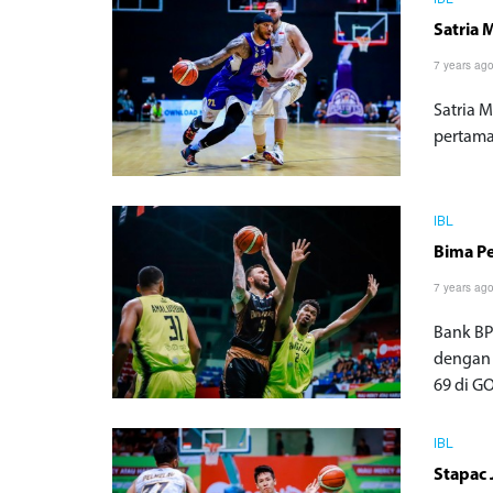
IBL
Satria 
7 years ag
Satria 
pertama 
IBL
Bima Pe
7 years ag
Bank BP
dengan 
69 di GO
IBL
Stapac