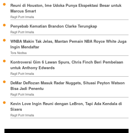
Reuni di Houston, Ime Udoka Punya Ekspektasi Besar untuk
Marcus Smart
Ragil Putri Irmalia
Penyebab Kematian Brandon Clarke Terungkap
Ragil Putri Irmalia
WNBA Makin Tak Jelas, Mantan Pemain NBA Royce White Juga
Ingin Mendaftar
Tora Nodisa
Kontroversi Gim 6 Lawan Spurs, Chris Finch Beri Pembelaan
untuk Anthony Edwards
Ragil Putri Irmalia
DeMar DeRozan Masuk Radar Nuggets, Situasi Peyton Watson
Bisa Jadi Penentu
Ragil Putri Irmalia
Kevin Love Ingin Reuni dengan LeBron, Tapi Ada Kendala di
Sixers
Ragil Putri Irmalia