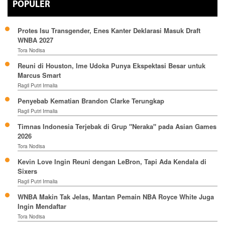
POPULER
Protes Isu Transgender, Enes Kanter Deklarasi Masuk Draft
WNBA 2027
Tora Nodisa
Reuni di Houston, Ime Udoka Punya Ekspektasi Besar untuk
Marcus Smart
Ragil Putri Irmalia
Penyebab Kematian Brandon Clarke Terungkap
Ragil Putri Irmalia
Timnas Indonesia Terjebak di Grup "Neraka" pada Asian Games
2026
Tora Nodisa
Kevin Love Ingin Reuni dengan LeBron, Tapi Ada Kendala di
Sixers
Ragil Putri Irmalia
WNBA Makin Tak Jelas, Mantan Pemain NBA Royce White Juga
Ingin Mendaftar
Tora Nodisa