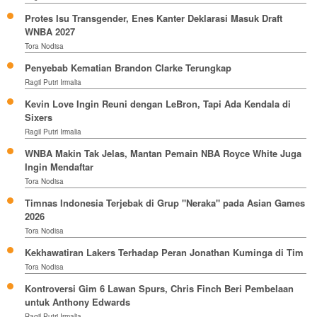
Protes Isu Transgender, Enes Kanter Deklarasi Masuk Draft
WNBA 2027
Tora Nodisa
Penyebab Kematian Brandon Clarke Terungkap
Ragil Putri Irmalia
Kevin Love Ingin Reuni dengan LeBron, Tapi Ada Kendala di
Sixers
Ragil Putri Irmalia
WNBA Makin Tak Jelas, Mantan Pemain NBA Royce White Juga
Ingin Mendaftar
Tora Nodisa
Timnas Indonesia Terjebak di Grup "Neraka" pada Asian Games
2026
Tora Nodisa
Kekhawatiran Lakers Terhadap Peran Jonathan Kuminga di Tim
Tora Nodisa
Kontroversi Gim 6 Lawan Spurs, Chris Finch Beri Pembelaan
untuk Anthony Edwards
Ragil Putri Irmalia