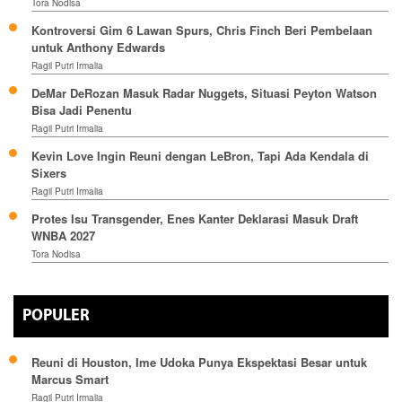
Tora Nodisa
Kontroversi Gim 6 Lawan Spurs, Chris Finch Beri Pembelaan
untuk Anthony Edwards
Ragil Putri Irmalia
DeMar DeRozan Masuk Radar Nuggets, Situasi Peyton Watson
Bisa Jadi Penentu
Ragil Putri Irmalia
Kevin Love Ingin Reuni dengan LeBron, Tapi Ada Kendala di
Sixers
Ragil Putri Irmalia
Protes Isu Transgender, Enes Kanter Deklarasi Masuk Draft
WNBA 2027
Tora Nodisa
POPULER
Reuni di Houston, Ime Udoka Punya Ekspektasi Besar untuk
Marcus Smart
Ragil Putri Irmalia