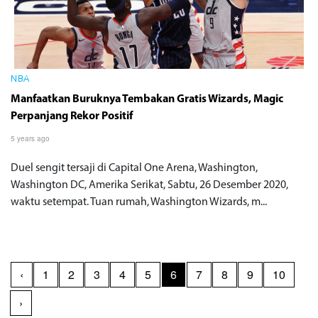
NBA
Manfaatkan Buruknya Tembakan Gratis Wizards, Magic
Perpanjang Rekor Positif
5 years ago
Duel sengit tersaji di Capital One Arena, Washington,
Washington DC, Amerika Serikat, Sabtu, 26 Desember 2020,
waktu setempat. Tuan rumah, Washington Wizards, m...
‹
1
2
3
4
5
6
7
8
9
10
›