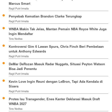
Marcus Smart
Ragil Putri Irmalia
Penyebab Kematian Brandon Clarke Terungkap
Ragil Putri Irmalia
WNBA Makin Tak Jelas, Mantan Pemain NBA Royce White Juga
Ingin Mendaftar
Tora Nodisa
Kontroversi Gim 6 Lawan Spurs, Chris Finch Beri Pembelaan
untuk Anthony Edwards
Ragil Putri Irmalia
DeMar DeRozan Masuk Radar Nuggets, Situasi Peyton Watson
Bisa Jadi Penentu
Ragil Putri Irmalia
Kevin Love Ingin Reuni dengan LeBron, Tapi Ada Kendala di
Sixers
Ragil Putri Irmalia
Protes Isu Transgender, Enes Kanter Deklarasi Masuk Draft
WNBA 2027
Tora Nodisa