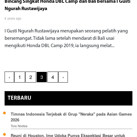
Bincang Singkat Honda DBL Camp dan Bali bersama I Gusti
Ngurah Rustawijaya
6 years ago
I Gusti Ngurah Rustawijaya merupakan seorang pelatih yang
bersemangat. Tidak lama setelah mendarat di Bali usai
mengikuti Honda DBL Camp 2019, ia langsung melat...
‹
1
2
3
4
›
TERBARU
Timnas Indonesia Terjebak di Grup "Neraka" pada Asian Games
2026
Tora Nodisa
Reuni di Houston, Ime Udoka Punya Ekspektasi Besar untuk