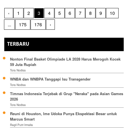
‹
1
2
3
4
5
6
7
8
9
10
...
175
176
›
TERBARU
Nonton Final Basket Olimpiade LA 2028 Harus Merogoh Kocek
59 Juta Rupiah
Tora Nodisa
WNBA dan WNBPA Tanggapi Isu Transgender
Tora Nodisa
Timnas Indonesia Terjebak di Grup "Neraka" pada Asian Games
2026
Tora Nodisa
Reuni di Houston, Ime Udoka Punya Ekspektasi Besar untuk
Marcus Smart
Ragil Putri Irmalia