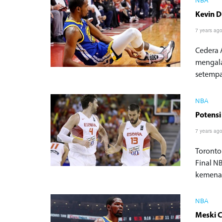
NBA
Kevin 
7 years ag
Cedera 
mengala
setempat
NBA
Potensi
7 years ag
Toronto
Final N
kemenan
NBA
Meski C