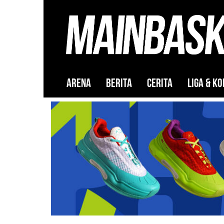
ARENA
BERITA
CERITA
LIGA & KO