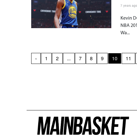
7 years ag
Kevin D
NBA 201
Wa...
‹
1
2
...
7
8
9
10
11