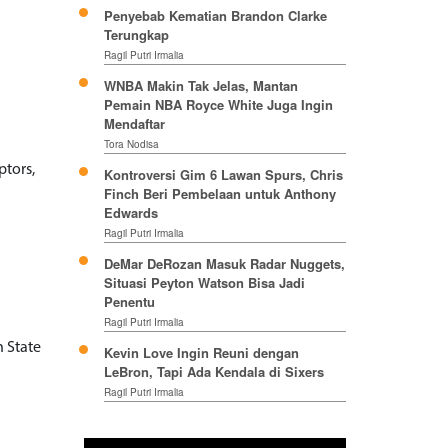
Penyebab Kematian Brandon Clarke
Terungkap
Ragil Putri Irmalia
WNBA Makin Tak Jelas, Mantan
Pemain NBA Royce White Juga Ingin
Mendaftar
Tora Nodisa
ptors,
Kontroversi Gim 6 Lawan Spurs, Chris
Finch Beri Pembelaan untuk Anthony
Edwards
Ragil Putri Irmalia
DeMar DeRozan Masuk Radar Nuggets,
Situasi Peyton Watson Bisa Jadi
Penentu
Ragil Putri Irmalia
 State
Kevin Love Ingin Reuni dengan
LeBron, Tapi Ada Kendala di Sixers
Ragil Putri Irmalia