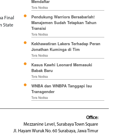
Mendaftar
Tora Nodisa
Pendukung Warriors Bersabarlah!
a Final
Manajemen Sudah Tetapkan Tahun
n State
Transisi
Tora Nodisa
Kekhawatiran Lakers Terhadap Peran
Jonathan Kuminga di Tim
Tora Nodisa
Kasus Kawhi Leonard Memasuki
Babak Baru
Tora Nodisa
WNBA dan WNBPA Tanggapi Isu
Transgender
Tora Nodisa
Office:
Mezzanine Level, Surabaya Town Square
Jl. Hayam Wuruk No. 60 Surabaya, Jawa Timur