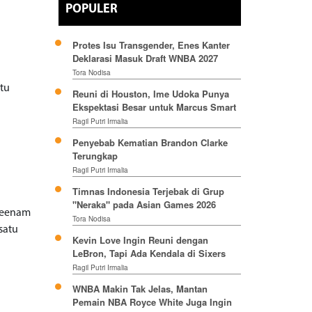
POPULER
Protes Isu Transgender, Enes Kanter
Deklarasi Masuk Draft WNBA 2027
Tora Nodisa
ktu
Reuni di Houston, Ime Udoka Punya
Ekspektasi Besar untuk Marcus Smart
Ragil Putri Irmalia
Penyebab Kematian Brandon Clarke
Terungkap
Ragil Putri Irmalia
Timnas Indonesia Terjebak di Grup
"Neraka" pada Asian Games 2026
 keenam
Tora Nodisa
satu
Kevin Love Ingin Reuni dengan
LeBron, Tapi Ada Kendala di Sixers
Ragil Putri Irmalia
WNBA Makin Tak Jelas, Mantan
Pemain NBA Royce White Juga Ingin