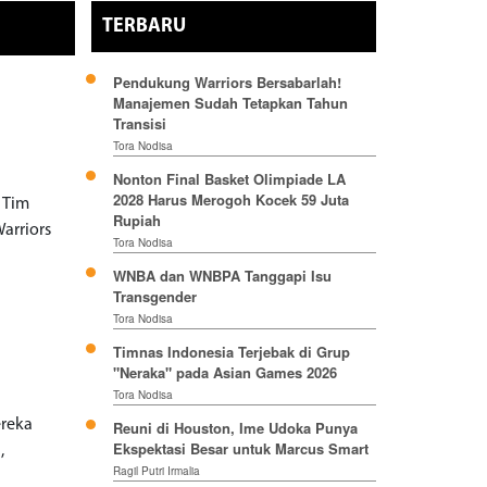
TERBARU
Pendukung Warriors Bersabarlah!
Manajemen Sudah Tetapkan Tahun
Transisi
Tora Nodisa
Nonton Final Basket Olimpiade LA
2028 Harus Merogoh Kocek 59 Juta
 Tim
Rupiah
arriors
Tora Nodisa
WNBA dan WNBPA Tanggapi Isu
Transgender
Tora Nodisa
Timnas Indonesia Terjebak di Grup
"Neraka" pada Asian Games 2026
Tora Nodisa
ereka
Reuni di Houston, Ime Udoka Punya
Ekspektasi Besar untuk Marcus Smart
,
Ragil Putri Irmalia