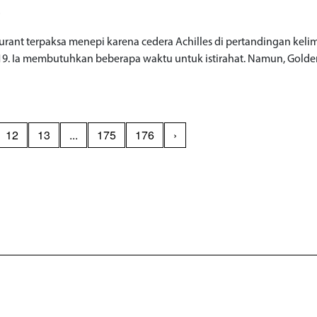
o
urant terpaksa menepi karena cedera Achilles di pertandingan kelim
9. Ia membutuhkan beberapa waktu untuk istirahat. Namun, Golde
12
13
...
175
176
›