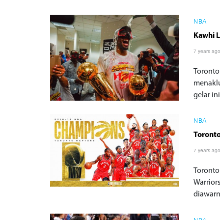
NBA
Kawhi L
7 years ag
Toronto
menaklu
gelar ini
NBA
Toront
7 years ag
Toronto
Warrior
diawarna