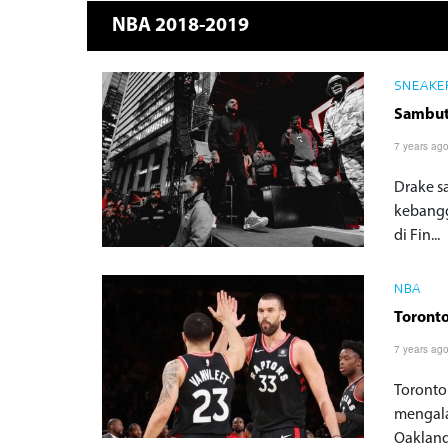
NBA 2018-2019
SNEAKER
Sambut 
7 years ag
Drake s
kebangg
di Fin...
NBA
Toronto
7 years ag
Toronto
mengala
Oakland,