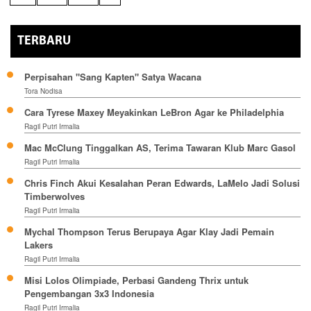
TERBARU
Perpisahan "Sang Kapten" Satya Wacana
Tora Nodisa
Cara Tyrese Maxey Meyakinkan LeBron Agar ke Philadelphia
Ragil Putri Irmalia
Mac McClung Tinggalkan AS, Terima Tawaran Klub Marc Gasol
Ragil Putri Irmalia
Chris Finch Akui Kesalahan Peran Edwards, LaMelo Jadi Solusi
Timberwolves
Ragil Putri Irmalia
Mychal Thompson Terus Berupaya Agar Klay Jadi Pemain
Lakers
Ragil Putri Irmalia
Misi Lolos Olimpiade, Perbasi Gandeng Thrix untuk
Pengembangan 3x3 Indonesia
Ragil Putri Irmalia