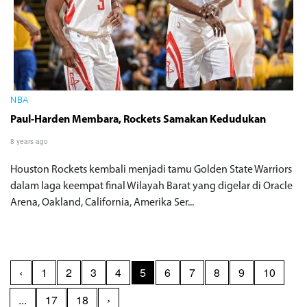
NBA
Paul-Harden Membara, Rockets Samakan Kedudukan
8 years ago
Houston Rockets kembali menjadi tamu Golden State Warriors
dalam laga keempat final Wilayah Barat yang digelar di Oracle
Arena, Oakland, California, Amerika Ser...
‹
1
2
3
4
5
6
7
8
9
10
...
17
18
›