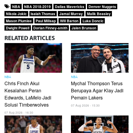
NBA
NBA 2018-2019
Dallas Mavericks
Denver Nuggets
Nikola Jokic
Isaiah Thomas
Jamal Murray
Malik Beasley
Mason Plumlee
Paul Millsap
Will Barton
Luka Doncic
Dwight Powell
Dorian Finney-smith
Jalen Brunson
RELATED
ARTICLES
NBA
NBA
Chris Finch Akui
Mychal Thompson Terus
Kesalahan Peran
Berupaya Agar Klay Jadi
Edwards, LaMelo Jadi
Pemain Lakers
Solusi Timberwolves
07 Aug 2026 - 15:30
07 Aug 2026 - 16:30