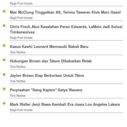
Ragil Putri Irmalia
Mac McClung Tinggalkan AS, Terima Tawaran Klub Marc Gasol
Ragil Putri Irmalia
Chris Finch Akui Kesalahan Peran Edwards, LaMelo Jadi Solusi
Timberwolves
Ragil Putri Irmalia
Kasus Kawhi Leonard Memasuki Babak Baru
Tora Nodisa
Hubungan Brown dan Tatum Dikabarkan Retak
Tora Nodisa
Jaylen Brown Siap Berkorban Untuk 76ers
Tora Nodisa
Perpisahan "Sang Kapten" Satya Wacana
Tora Nodisa
Mark Walter Janji Bawa Kembali Era Juara Los Angeles Lakers
Ragil Putri Irmalia