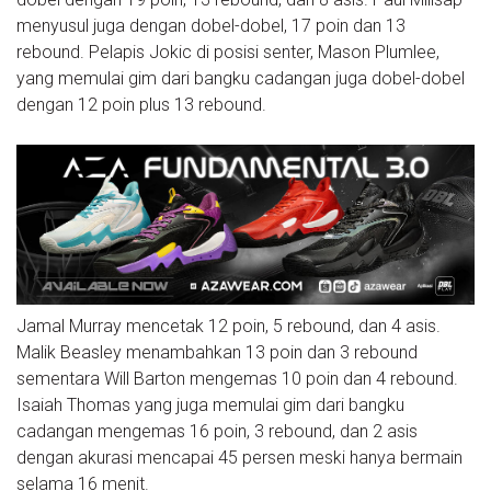
menyusul juga dengan dobel-dobel, 17 poin dan 13
rebound. Pelapis Jokic di posisi senter, Mason Plumlee,
yang memulai gim dari bangku cadangan juga dobel-dobel
dengan 12 poin plus 13 rebound.
Jamal Murray mencetak 12 poin, 5 rebound, dan 4 asis.
Malik Beasley menambahkan 13 poin dan 3 rebound
sementara Will Barton mengemas 10 poin dan 4 rebound.
Isaiah Thomas yang juga memulai gim dari bangku
cadangan mengemas 16 poin, 3 rebound, dan 2 asis
dengan akurasi mencapai 45 persen meski hanya bermain
selama 16 menit.