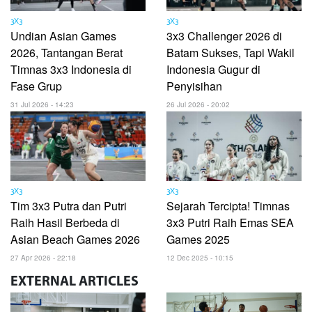
3X3
3X3
Undian Asian Games
3x3 Challenger 2026 di
2026, Tantangan Berat
Batam Sukses, Tapi Wakil
Timnas 3x3 Indonesia di
Indonesia Gugur di
Fase Grup
Penyisihan
31 Jul 2026 - 14:23
26 Jul 2026 - 20:02
3X3
3X3
Tim 3x3 Putra dan Putri
Sejarah Tercipta! Timnas
Raih Hasil Berbeda di
3x3 Putri Raih Emas SEA
Asian Beach Games 2026
Games 2025
27 Apr 2026 - 22:18
12 Dec 2025 - 10:15
EXTERNAL
ARTICLES