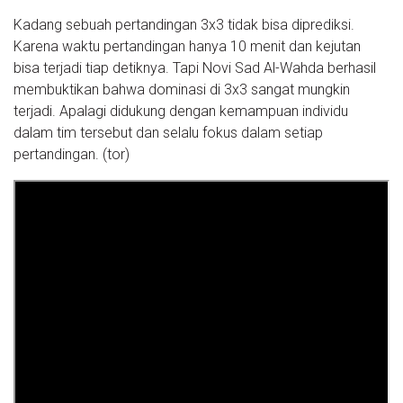
Kadang sebuah pertandingan 3x3 tidak bisa diprediksi.
Karena waktu pertandingan hanya 10 menit dan kejutan
bisa terjadi tiap detiknya. Tapi Novi Sad Al-Wahda berhasil
membuktikan bahwa dominasi di 3x3 sangat mungkin
terjadi. Apalagi didukung dengan kemampuan individu
dalam tim tersebut dan selalu fokus dalam setiap
pertandingan. (tor)