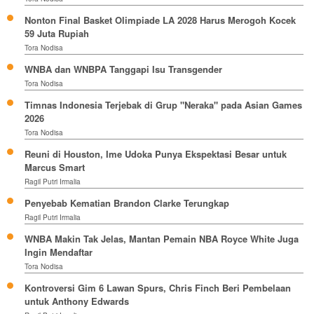
Nonton Final Basket Olimpiade LA 2028 Harus Merogoh Kocek
59 Juta Rupiah
Tora Nodisa
WNBA dan WNBPA Tanggapi Isu Transgender
Tora Nodisa
Timnas Indonesia Terjebak di Grup "Neraka" pada Asian Games
2026
Tora Nodisa
Reuni di Houston, Ime Udoka Punya Ekspektasi Besar untuk
Marcus Smart
Ragil Putri Irmalia
Penyebab Kematian Brandon Clarke Terungkap
Ragil Putri Irmalia
WNBA Makin Tak Jelas, Mantan Pemain NBA Royce White Juga
Ingin Mendaftar
Tora Nodisa
Kontroversi Gim 6 Lawan Spurs, Chris Finch Beri Pembelaan
untuk Anthony Edwards