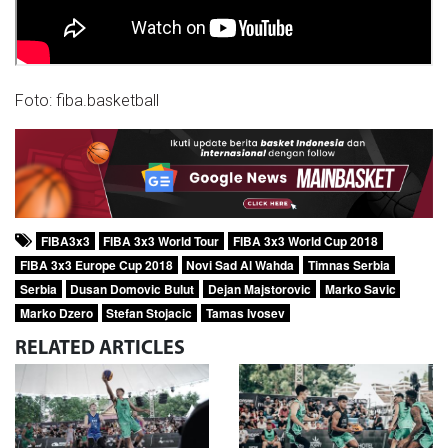
Foto: fiba.basketball
FIBA3x3
FIBA 3x3 World Tour
FIBA 3x3 World Cup 2018
FIBA 3x3 Europe Cup 2018
Novi Sad Al Wahda
Timnas Serbia
Serbia
Dusan Domovic Bulut
Dejan Majstorovic
Marko Savic
Marko Dzero
Stefan Stojacic
Tamas Ivosev
RELATED
ARTICLES