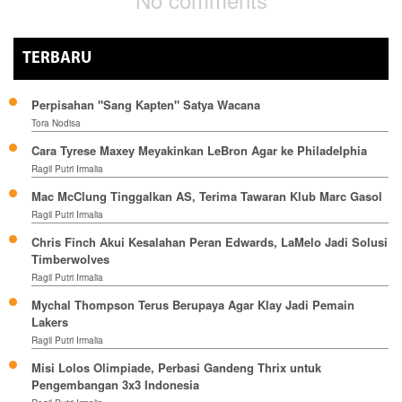
TERBARU
Perpisahan "Sang Kapten" Satya Wacana
Tora Nodisa
Cara Tyrese Maxey Meyakinkan LeBron Agar ke Philadelphia
Ragil Putri Irmalia
Mac McClung Tinggalkan AS, Terima Tawaran Klub Marc Gasol
Ragil Putri Irmalia
Chris Finch Akui Kesalahan Peran Edwards, LaMelo Jadi Solusi
Timberwolves
Ragil Putri Irmalia
Mychal Thompson Terus Berupaya Agar Klay Jadi Pemain
Lakers
Ragil Putri Irmalia
Misi Lolos Olimpiade, Perbasi Gandeng Thrix untuk
Pengembangan 3x3 Indonesia