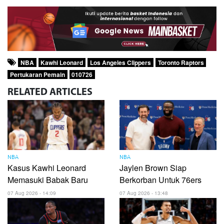
NBA
Kawhi Leonard
Los Angeles Clippers
Toronto Raptors
Pertukaran Pemain
010726
RELATED
ARTICLES
NBA
NBA
Kasus Kawhi Leonard
Jaylen Brown Siap
Memasuki Babak Baru
Berkorban Untuk 76ers
07 Aug 2026 - 14:09
07 Aug 2026 - 13:48