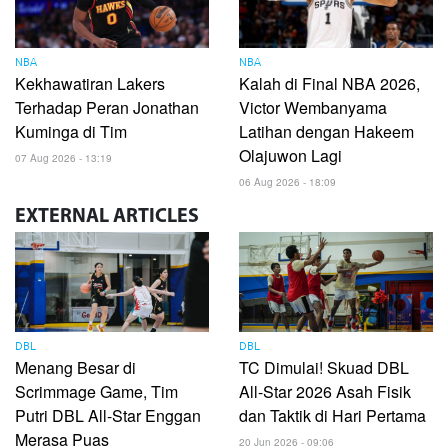
NBA
NBA
Kekhawatiran Lakers
Kalah di Final NBA 2026,
Terhadap Peran Jonathan
Victor Wembanyama
Kuminga di Tim
Latihan dengan Hakeem
Olajuwon Lagi
07 Aug 2026 - 13:19
06 Aug 2026 - 18:09
EXTERNAL
ARTICLES
DBL
DBL
Menang Besar di
TC Dimulai! Skuad DBL
Scrimmage Game, Tim
All-Star 2026 Asah Fisik
Putri DBL All-Star Enggan
dan Taktik di Hari Pertama
Merasa Puas
20 Jun 2026 - 09:06