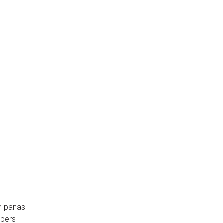
m panas
ppers