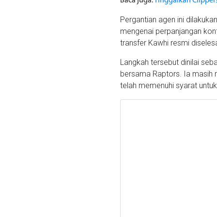
Baca juga:
Tinggalkan Clipper
Pergantian agen ini dilakuk
mengenai perpanjangan kontr
transfer Kawhi resmi diseles
Langkah tersebut dinilai s
bersama Raptors. Ia masih me
telah memenuhi syarat untuk