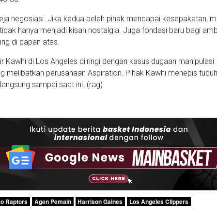
 meja negosiasi. Jika kedua belah pihak mencapai kesepakatan, 
tidak hanya menjadi kisah nostalgia. Juga fondasi baru bagi amb
ing di papan atas.
r Kawhi di Los Angeles diiringi dengan kasus dugaan manipulasi
ng melibatkan perusahaan Aspiration. Pihak Kawhi menepis tuduha
langsung sampai saat ini. (rag)
to Raptors
Agen Pemain
Harrison Gaines
Los Angeles Clippers