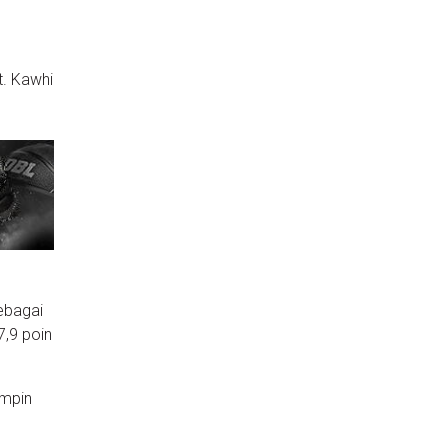
t. Kawhi
ebagai
7,9 poin
impin