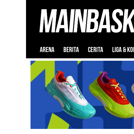
ARENA
BERITA
CERITA
LIGA & KO