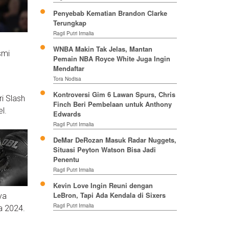
Penyebab Kematian Brandon Clarke
Terungkap
Ragil Putri Irmalia
WNBA Makin Tak Jelas, Mantan
smi
Pemain NBA Royce White Juga Ingin
Mendaftar
Tora Nodisa
Kontroversi Gim 6 Lawan Spurs, Chris
i Slash
Finch Beri Pembelaan untuk Anthony
l.
Edwards
Ragil Putri Irmalia
DeMar DeRozan Masuk Radar Nuggets,
Situasi Peyton Watson Bisa Jadi
Penentu
Ragil Putri Irmalia
Kevin Love Ingin Reuni dengan
LeBron, Tapi Ada Kendala di Sixers
ya
Ragil Putri Irmalia
a 2024.