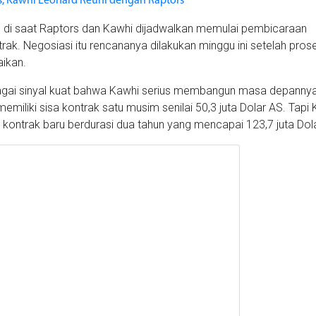
s, Kawhi Leonard Reuni dengan Raptors
an di saat Raptors dan Kawhi dijadwalkan memulai pembicaraan
ak. Negosiasi itu rencananya dilakukan minggu ini setelah pros
aikan.
ebagai sinyal kuat bahwa Kawhi serius membangun masa depanny
miliki sisa kontrak satu musim senilai 50,3 juta Dolar AS. Tapi
 kontrak baru berdurasi dua tahun yang mencapai 123,7 juta Dol