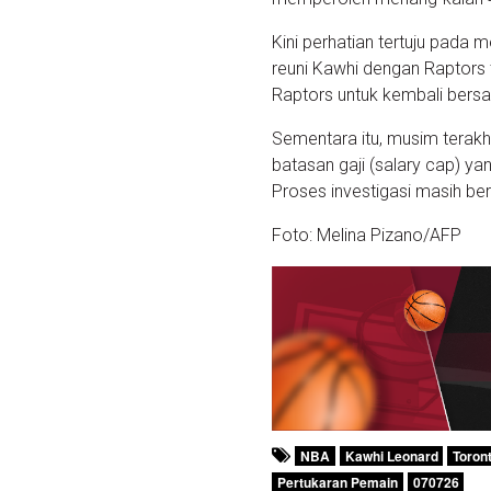
Kini perhatian tertuju pada
reuni Kawhi dengan Raptors 
Raptors untuk kembali bersa
Sementara itu, musim terakhi
batasan gaji (salary cap) ya
Proses investigasi masih ber
Foto: Melina Pizano/AFP
NBA
Kawhi Leonard
Toron
Pertukaran Pemain
070726