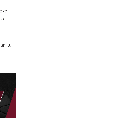
maka
isi
n itu.