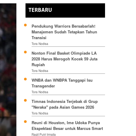
TERBARU
Pendukung Warriors Bersabarlah!
Manajemen Sudah Tetapkan Tahun
Transisi
Tora Nodisa
Nonton Final Basket Olimpiade LA
2028 Harus Merogoh Kocek 59 Juta
Rupiah
Tora Nodisa
WNBA dan WNBPA Tanggapi Isu
Transgender
Tora Nodisa
Timnas Indonesia Terjebak di Grup
"Neraka" pada Asian Games 2026
Tora Nodisa
Reuni di Houston, Ime Udoka Punya
Ekspektasi Besar untuk Marcus Smart
Ragil Putri Irmalia