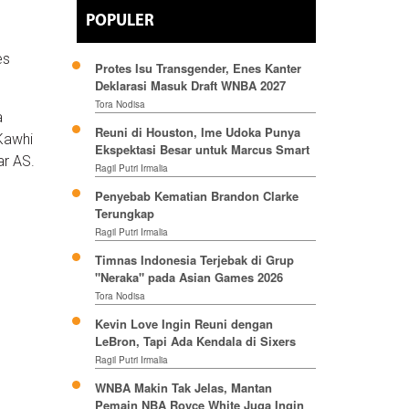
POPULER
es
Protes Isu Transgender, Enes Kanter
Deklarasi Masuk Draft WNBA 2027
Tora Nodisa
a
Reuni di Houston, Ime Udoka Punya
 Kawhi
Ekspektasi Besar untuk Marcus Smart
ar AS.
Ragil Putri Irmalia
Penyebab Kematian Brandon Clarke
Terungkap
Ragil Putri Irmalia
Timnas Indonesia Terjebak di Grup
"Neraka" pada Asian Games 2026
Tora Nodisa
Kevin Love Ingin Reuni dengan
LeBron, Tapi Ada Kendala di Sixers
Ragil Putri Irmalia
WNBA Makin Tak Jelas, Mantan
Pemain NBA Royce White Juga Ingin