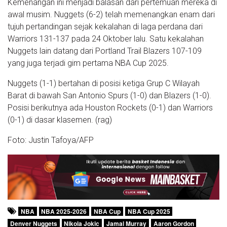
Kemenangan ini menjadi balasan dari pertemuan mereka di
awal musim. Nuggets (6-2) telah memenangkan enam dari
tujuh pertandingan sejak kekalahan di laga perdana dari
Warriors 131-137 pada 24 Oktober lalu. Satu kekalahan
Nuggets lain datang dari Portland Trail Blazers 107-109
yang juga terjadi gim pertama NBA Cup 2025.
Nuggets (1-1) bertahan di posisi ketiga Grup C Wilayah
Barat di bawah San Antonio Spurs (1-0) dan Blazers (1-0).
Posisi berikutnya ada Houston Rockets (0-1) dan Warriors
(0-1) di dasar klasemen. (rag)
Foto: Justin Tafoya/AFP
NBA
NBA 2025-2026
NBA Cup
NBA Cup 2025
Denver Nuggets
Nikola Jokic
Jamal Murray
Aaron Gordon