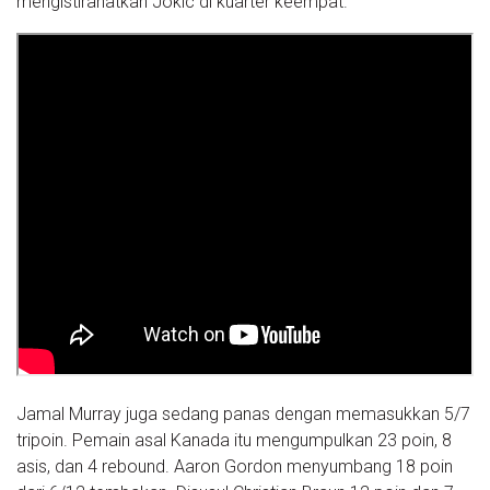
mengistirahatkan Jokic di kuarter keempat.
Jamal Murray juga sedang panas dengan memasukkan 5/7
tripoin. Pemain asal Kanada itu mengumpulkan 23 poin, 8
asis, dan 4 rebound. Aaron Gordon menyumbang 18 poin