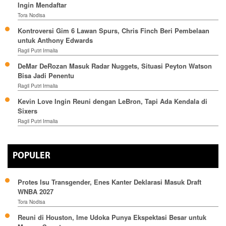
Ingin Mendaftar
Tora Nodisa
Kontroversi Gim 6 Lawan Spurs, Chris Finch Beri Pembelaan
untuk Anthony Edwards
Ragil Putri Irmalia
DeMar DeRozan Masuk Radar Nuggets, Situasi Peyton Watson
Bisa Jadi Penentu
Ragil Putri Irmalia
Kevin Love Ingin Reuni dengan LeBron, Tapi Ada Kendala di
Sixers
Ragil Putri Irmalia
POPULER
Protes Isu Transgender, Enes Kanter Deklarasi Masuk Draft
WNBA 2027
Tora Nodisa
Reuni di Houston, Ime Udoka Punya Ekspektasi Besar untuk