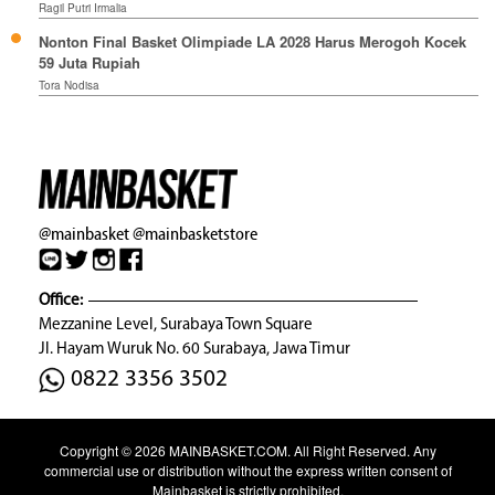
Ragil Putri Irmalia
Nonton Final Basket Olimpiade LA 2028 Harus Merogoh Kocek
59 Juta Rupiah
Tora Nodisa
@mainbasket
@mainbasketstore
Office:
Mezzanine Level, Surabaya Town Square
Jl. Hayam Wuruk No. 60 Surabaya, Jawa Timur
0822 3356 3502
Copyright © 2026
MAINBASKET.COM
. All Right Reserved. Any
commercial use or distribution without the express written consent of
Mainbasket is strictly prohibited.