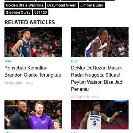
Golden State Warriors
Draymond Green
Jimmy Butler
Stephen Curry
081125
RELATED
ARTICLES
NBA
NBA
Penyebab Kematian
DeMar DeRozan Masuk
Brandon Clarke Terungkap
Radar Nuggets, Situasi
Peyton Watson Bisa Jadi
08 Aug 2026 - 19:00
Penentu
08 Aug 2026 - 16:47