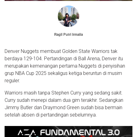
Ragil Putri Irmalia
Denver Nuggets membuat Golden State Warriors tak
berdaya 129-104. Pertandingan di Ball Arena, Denver itu
merupakan kemenangan pertama Nuggets di penyisihan
grup NBA Cup 2025 sekaligus ketiga beruntun di musim
reguler.
Warriors masih tanpa Stephen Curry yang sedang sakit.
Curry sudah menepi dalam dua gim terakhir. Sedangkan
Jimmy Butler dan Draymond Green sudah bisa bermain
setelah absen di pertandingan sebelumnya.