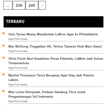
...
239
240
›
TERBARU
Cara Tyrese Maxey Meyakinkan LeBron Agar ke Philadelphia
Ragil Putri Irmalia
Mac McClung Tinggalkan AS, Terima Tawaran Klub Marc Gasol
Ragil Putri Irmalia
Chris Finch Akui Kesalahan Peran Edwards, LaMelo Jadi Solusi
Timberwolves
Ragil Putri Irmalia
Mychal Thompson Terus Berupaya Agar Klay Jadi Pemain
Lakers
Ragil Putri Irmalia
Misi Lolos Olimpiade, Perbasi Gandeng Thrix untuk
Pengembangan 3x3 Indonesia
Ragil Putri Irmalia