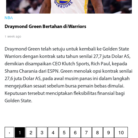
NBA
Draymond Green Bertahan di Warriors
1 week ago
Draymond Green telah setuju untuk kembali ke Golden State
Warriors dengan kontrak satu tahun senilai 27,7 juta Dolar AS,
demikian disampaikan CEO Klutch Sports, Rich Paul, kepada
Shams Charania dari ESPN. Green menolak opsi kontrak senilai
27,6 juta Dolar AS, pada awal musim panas ini dalam langkah
mengejutkan sesaat sebelum bursa pemain bebas dimulai.
Keputusan tersebut menciptakan fleksibilitas finansial bagi
Golden State.
‹
1
2
3
4
5
6
7
8
9
10