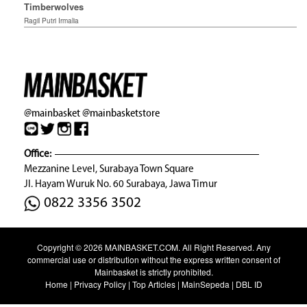
Timberwolves
Ragil Putri Irmalia
@mainbasket
@mainbasketstore
Office:
Mezzanine Level, Surabaya Town Square
Jl. Hayam Wuruk No. 60 Surabaya, Jawa Timur
0822 3356 3502
Copyright © 2026
MAINBASKET.COM
. All Right Reserved. Any
commercial use or distribution without the express written consent of
Mainbasket is strictly prohibited.
Home
|
Privacy Policy
|
Top Articles
|
MainSepeda
|
DBL ID