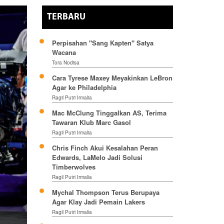
TERBARU
Perpisahan "Sang Kapten" Satya
Wacana
Tora Nodisa
Cara Tyrese Maxey Meyakinkan LeBron
Agar ke Philadelphia
Ragil Putri Irmalia
Mac McClung Tinggalkan AS, Terima
Tawaran Klub Marc Gasol
Ragil Putri Irmalia
Chris Finch Akui Kesalahan Peran
Edwards, LaMelo Jadi Solusi
Timberwolves
Ragil Putri Irmalia
Mychal Thompson Terus Berupaya
Agar Klay Jadi Pemain Lakers
Ragil Putri Irmalia