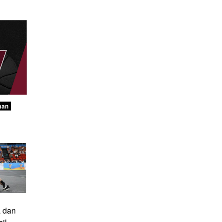
man
a dan