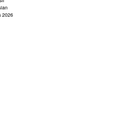
il
sian
 2026