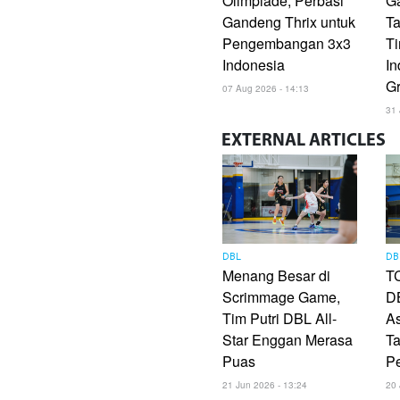
Olimpiade, Perbasi
G
Gandeng Thrix untuk
Ta
Pengembangan 3x3
T
Indonesia
In
G
07 Aug 2026 - 14:13
31 
EXTERNAL
ARTICLES
DBL
DB
Menang Besar di
TC
Scrimmage Game,
DB
Tim Putri DBL All-
As
Star Enggan Merasa
Ta
Puas
P
21 Jun 2026 - 13:24
20 