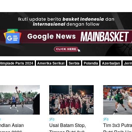
limpiade Paris 2024
Amerika Serikat
Serbia
Polandia
Azerbaijan
Jer
3
3X3
3X3
ndian Asian
Usai Batam Stop,
Tim 3x3 Putr