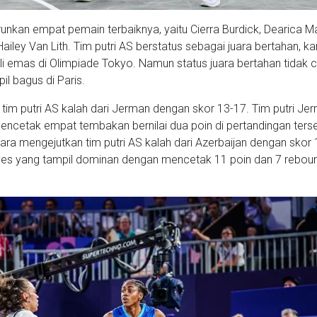
runkan empat pemain terbaiknya, yaitu Cierra Burdick, Dearica M
ley Van Lith. Tim putri AS berstatus sebagai juara bertahan, k
emas di Olimpiade Tokyo. Namun status juara bertahan tidak 
l bagus di Paris.
tim putri AS kalah dari Jerman dengan skor 13-17. Tim putri Je
mencetak empat tembakan bernilai dua poin di pertandingan ters
ara mengejutkan tim putri AS kalah dari Azerbaijan dengan skor 
ayes yang tampil dominan dengan mencetak 11 poin dan 7 rebou