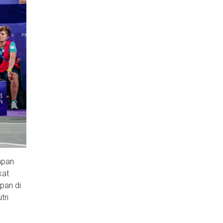
apan
kat
pan di
tri