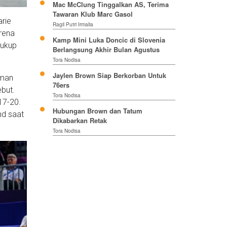
Mac McClung Tinggalkan AS, Terima
Tawaran Klub Marc Gasol
arie
Ragil Putri Irmalia
arena
Kamp Mini Luka Doncic di Slovenia
cukup
Berlangsung Akhir Bulan Agustus
Tora Nodisa
Jaylen Brown Siap Berkorban Untuk
rman
76ers
ebut.
Tora Nodisa
17-20.
Hubungan Brown dan Tatum
nd saat
Dikabarkan Retak
Tora Nodisa