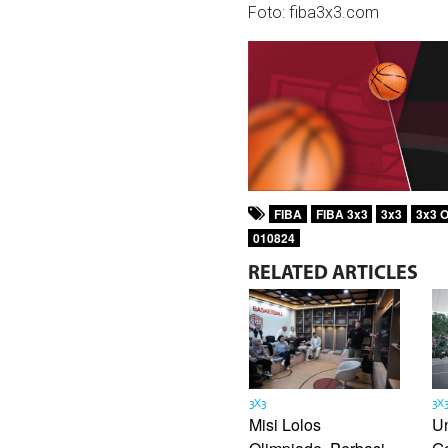
Foto: fiba3x3.com
FIBA
FIBA 3x3
3x3
3x3 O
010824
RELATED
ARTICLES
3X3
3X
Misi Lolos
U