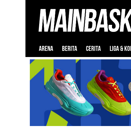
ARENA
BERITA
CERITA
LIGA & KO