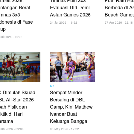
ames 2026,
Timnas Putri 3x3
Putri Raih Has
ntangan Berat
Evaluasi Diri Demi
Berbeda di A
imnas 3x3
Asian Games 2026
Beach Games
donesia di Fase
24 Jul 2026 - 16:52
27 Apr 2026 - 22:18
rup
Jul 2026 - 14:23
L
DBL
 Dimulai! Skuad
Sempat Minder
L All-Star 2026
Bersaing di DBL
ah Fisik dan
Camp, Kini Matthew
ktik di Hari
Ivander Buat
ertama
Keluarga Bangga
Jun 2026 - 09:06
06 May 2026 - 17:22