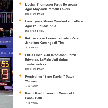
Mychal Thompson Terus Berupaya
Agar Klay Jadi Pemain Lakers
Ragil Putri Irmalia
Cara Tyrese Maxey Meyakinkan LeBron
Agar ke Philadelphia
Ragil Putri Irmalia
Kekhawatiran Lakers Terhadap Peran
Jonathan Kuminga di Tim
Tora Nodisa
Chris Finch Akui Kesalahan Peran
Edwards, LaMelo Jadi Solusi
Timberwolves
Ragil Putri Irmalia
Perpisahan "Sang Kapten" Satya
Wacana
Tora Nodisa
Kasus Kawhi Leonard Memasuki
Babak Baru
Tora Nodisa