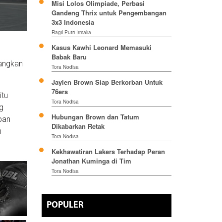
Misi Lolos Olimpiade, Perbasi
Gandeng Thrix untuk Pengembangan
3x3 Indonesia
Ragil Putri Irmalia
Kasus Kawhi Leonard Memasuki
Babak Baru
dangkan
Tora Nodisa
Jaylen Brown Siap Berkorban Untuk
76ers
itu
Tora Nodisa
g
Hubungan Brown dan Tatum
pan
Dikabarkan Retak
m
Tora Nodisa
Kekhawatiran Lakers Terhadap Peran
Jonathan Kuminga di Tim
Tora Nodisa
POPULER