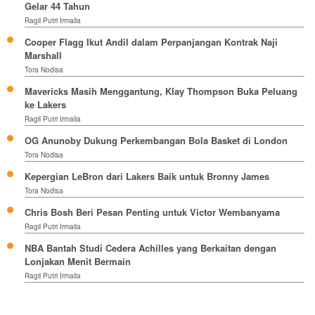
Gelar 44 Tahun
Ragil Putri Irmalia
Cooper Flagg Ikut Andil dalam Perpanjangan Kontrak Naji
Marshall
Tora Nodisa
Mavericks Masih Menggantung, Klay Thompson Buka Peluang
ke Lakers
Ragil Putri Irmalia
OG Anunoby Dukung Perkembangan Bola Basket di London
Tora Nodisa
Kepergian LeBron dari Lakers Baik untuk Bronny James
Tora Nodisa
Chris Bosh Beri Pesan Penting untuk Victor Wembanyama
Ragil Putri Irmalia
NBA Bantah Studi Cedera Achilles yang Berkaitan dengan
Lonjakan Menit Bermain
Ragil Putri Irmalia