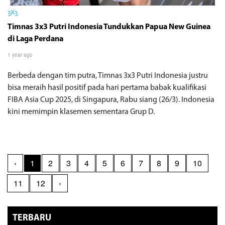
3X3
Timnas 3x3 Putri Indonesia Tundukkan Papua New Guinea
di Laga Perdana
1 year ago
Berbeda dengan tim putra, Timnas 3x3 Putri Indonesia justru
bisa meraih hasil positif pada hari pertama babak kualifikasi
FIBA Asia Cup 2025, di Singapura, Rabu siang (26/3). Indonesia
kini memimpin klasemen sementara Grup D.
‹
1
2
3
4
5
6
7
8
9
10
11
12
›
TERBARU