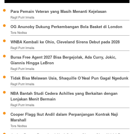
Para Pemain Veteran yang Masih Menanti Kejelasan
Ragil Putri Irmalia
OG Anunoby Dukung Perkembangan Bola Basket di London
Tora Nodisa
WNBA Kembali ke Ohio, Cleveland Sirens Debut pada 2028
Ragil Putri Irmalia
Bursa Free Agent 2027 Bisa Bergejolak, Ada Curry, Jokic,
Giannis Hingga LeBron
Ragil Putri Irmalia
Tidak Bisa Melawan Usia, Shaquille O’Neal Pun Gagal Ngedunk
Ragil Putri Irmalia
NBA Bantah Studi Cedera Achilles yang Berkaitan dengan
Lonjakan Menit Bermain
Ragil Putri Irmalia
Cooper Flagg Ikut Andil dalam Perpanjangan Kontrak Naji
Marshall
Tora Nodisa