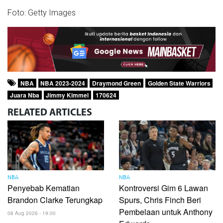
Foto: Getty Images
NBA
NBA 2023-2024
Draymond Green
Golden State Warriors
Juara Nba
Jimmy Kimmel
170624
RELATED
ARTICLES
NBA
NBA
Penyebab Kematian
Kontroversi Gim 6 Lawan
Brandon Clarke Terungkap
Spurs, Chris Finch Beri
Pembelaan untuk Anthony
08 Aug 2026 - 19:00