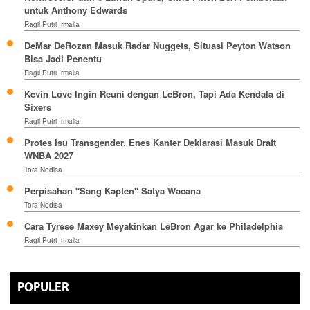
untuk Anthony Edwards
Ragil Putri Irmalia
DeMar DeRozan Masuk Radar Nuggets, Situasi Peyton Watson
Bisa Jadi Penentu
Ragil Putri Irmalia
Kevin Love Ingin Reuni dengan LeBron, Tapi Ada Kendala di
Sixers
Ragil Putri Irmalia
Protes Isu Transgender, Enes Kanter Deklarasi Masuk Draft
WNBA 2027
Tora Nodisa
Perpisahan "Sang Kapten" Satya Wacana
Tora Nodisa
Cara Tyrese Maxey Meyakinkan LeBron Agar ke Philadelphia
Ragil Putri Irmalia
POPULER