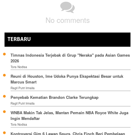
No comments
TERBARU
Timnas Indonesia Terjebak di Grup "Neraka" pada Asian Games
2026
Tora Nodisa
Reuni di Houston, Ime Udoka Punya Ekspektasi Besar untuk
Marcus Smart
Ragil Putri Irmalia
Penyebab Kematian Brandon Clarke Terungkap
Ragil Putri Irmalia
WNBA Makin Tak Jelas, Mantan Pemain NBA Royce White Juga
Ingin Mendaftar
Tora Nodisa
Kontroversi Gim 6 Lawan Spurs, Chris Finch Beri Pembelaan