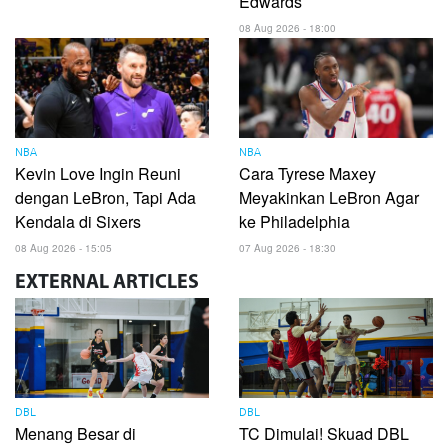
Edwards
08 Aug 2026 - 18:00
NBA
NBA
Kevin Love Ingin Reuni
Cara Tyrese Maxey
dengan LeBron, Tapi Ada
Meyakinkan LeBron Agar
Kendala di Sixers
ke Philadelphia
08 Aug 2026 - 15:05
07 Aug 2026 - 18:30
EXTERNAL
ARTICLES
DBL
DBL
Menang Besar di
TC Dimulai! Skuad DBL