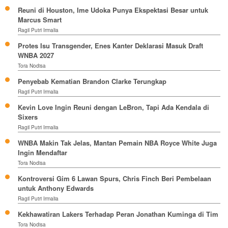
Reuni di Houston, Ime Udoka Punya Ekspektasi Besar untuk
Marcus Smart
Ragil Putri Irmalia
Protes Isu Transgender, Enes Kanter Deklarasi Masuk Draft
WNBA 2027
Tora Nodisa
Penyebab Kematian Brandon Clarke Terungkap
Ragil Putri Irmalia
Kevin Love Ingin Reuni dengan LeBron, Tapi Ada Kendala di
Sixers
Ragil Putri Irmalia
WNBA Makin Tak Jelas, Mantan Pemain NBA Royce White Juga
Ingin Mendaftar
Tora Nodisa
Kontroversi Gim 6 Lawan Spurs, Chris Finch Beri Pembelaan
untuk Anthony Edwards
Ragil Putri Irmalia
Kekhawatiran Lakers Terhadap Peran Jonathan Kuminga di Tim
Tora Nodisa