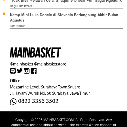
Tidak Bisa Melawan Usia, Shaquille O’Neal Pun Gagal Ngedunk
Ragil Putri Irmalia
Kamp Mini Luka Doncic di Slovenia Berlangsung Akhir Bulan
Agustus
Tora Nodisa
@mainbasket
@mainbasketstore
Office:
Mezzanine Level, Surabaya Town Square
Jl. Hayam Wuruk No. 60 Surabaya, Jawa Timur
0822 3356 3502
Copyright © 2026
MAINBASKET.COM
. All Right Reserved. Any
commercial use or distribution without the express written consent of