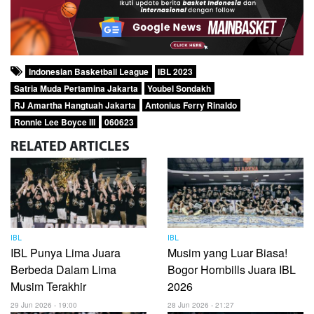
Indonesian Basketball League
IBL 2023
Satria Muda Pertamina Jakarta
Youbel Sondakh
RJ Amartha Hangtuah Jakarta
Antonius Ferry Rinaldo
Ronnie Lee Boyce III
060623
RELATED
ARTICLES
IBL
IBL
IBL Punya Lima Juara
Musim yang Luar Biasa!
Berbeda Dalam Lima
Bogor Hornbills Juara IBL
Musim Terakhir
2026
29 Jun 2026 - 19:00
28 Jun 2026 - 21:27