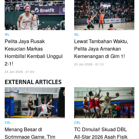
IBL
IBL
Pelita Jaya Rusak
Lewat Tambahan Waktu,
Kesucian Markas
Pelita Jaya Amankan
Hornbills! Kembali Unggul
Kemenangan di Gim 1!
2-1!
20 Jun 2026 - 01:10
24 Jun 2026 - 21:54
EXTERNAL
ARTICLES
DBL
DBL
Menang Besar di
TC Dimulai! Skuad DBL
Scrimmage Game, Tim
All-Star 2026 Asah Fisik