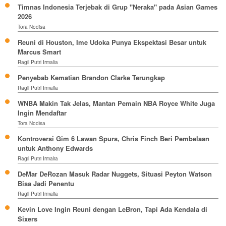
Timnas Indonesia Terjebak di Grup "Neraka" pada Asian Games
2026
Tora Nodisa
Reuni di Houston, Ime Udoka Punya Ekspektasi Besar untuk
Marcus Smart
Ragil Putri Irmalia
Penyebab Kematian Brandon Clarke Terungkap
Ragil Putri Irmalia
WNBA Makin Tak Jelas, Mantan Pemain NBA Royce White Juga
Ingin Mendaftar
Tora Nodisa
Kontroversi Gim 6 Lawan Spurs, Chris Finch Beri Pembelaan
untuk Anthony Edwards
Ragil Putri Irmalia
DeMar DeRozan Masuk Radar Nuggets, Situasi Peyton Watson
Bisa Jadi Penentu
Ragil Putri Irmalia
Kevin Love Ingin Reuni dengan LeBron, Tapi Ada Kendala di
Sixers