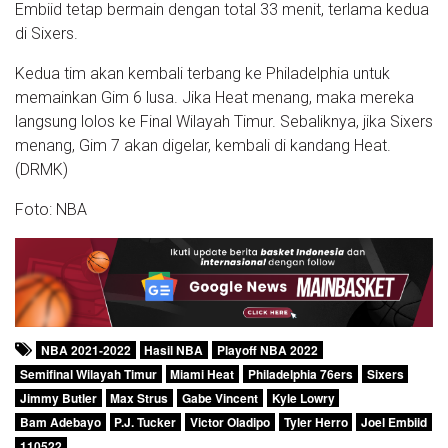
Embiid tetap bermain dengan total 33 menit, terlama kedua
di Sixers.
Kedua tim akan kembali terbang ke Philadelphia untuk
memainkan Gim 6 lusa. Jika Heat menang, maka mereka
langsung lolos ke Final Wilayah Timur. Sebaliknya, jika Sixers
menang, Gim 7 akan digelar, kembali di kandang Heat.
(DRMK)
Foto: NBA
NBA 2021-2022
Hasil NBA
Playoff NBA 2022
Semifinal Wilayah Timur
Miami Heat
Philadelphia 76ers
Sixers
Jimmy Butler
Max Strus
Gabe Vincent
Kyle Lowry
Bam Adebayo
P.J. Tucker
Victor Oladipo
Tyler Herro
Joel Embiid
110522