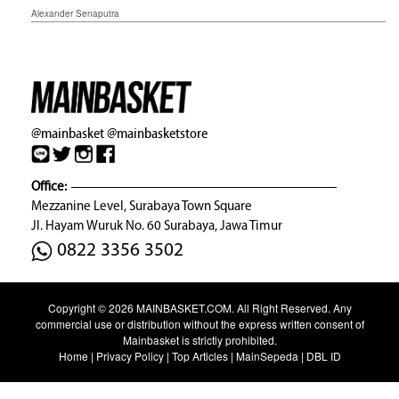
Alexander Senaputra
@mainbasket
@mainbasketstore
Office:
Mezzanine Level, Surabaya Town Square
Jl. Hayam Wuruk No. 60 Surabaya, Jawa Timur
0822 3356 3502
Copyright © 2026
MAINBASKET.COM
. All Right Reserved. Any
commercial use or distribution without the express written consent of
Mainbasket is strictly prohibited.
Home
|
Privacy Policy
|
Top Articles
|
MainSepeda
|
DBL ID