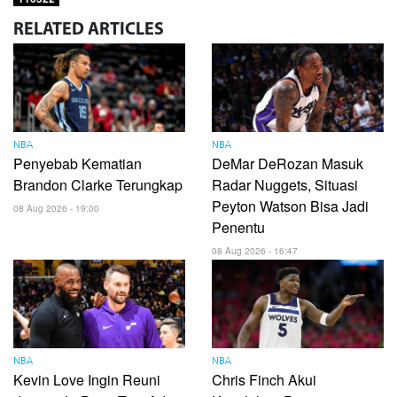
RELATED
ARTICLES
NBA
NBA
Penyebab Kematian
DeMar DeRozan Masuk
Brandon Clarke Terungkap
Radar Nuggets, Situasi
Peyton Watson Bisa Jadi
08 Aug 2026 - 19:00
Penentu
08 Aug 2026 - 16:47
NBA
NBA
Kevin Love Ingin Reuni
Chris Finch Akui