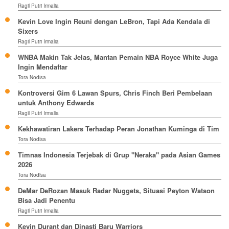
Ragil Putri Irmalia
Kevin Love Ingin Reuni dengan LeBron, Tapi Ada Kendala di
Sixers
Ragil Putri Irmalia
WNBA Makin Tak Jelas, Mantan Pemain NBA Royce White Juga
Ingin Mendaftar
Tora Nodisa
Kontroversi Gim 6 Lawan Spurs, Chris Finch Beri Pembelaan
untuk Anthony Edwards
Ragil Putri Irmalia
Kekhawatiran Lakers Terhadap Peran Jonathan Kuminga di Tim
Tora Nodisa
Timnas Indonesia Terjebak di Grup "Neraka" pada Asian Games
2026
Tora Nodisa
DeMar DeRozan Masuk Radar Nuggets, Situasi Peyton Watson
Bisa Jadi Penentu
Ragil Putri Irmalia
Kevin Durant dan Dinasti Baru Warriors