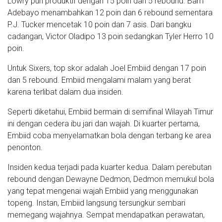
Lowry pun produktif dengan 15 poin dan 5 rebound. Bam
Adebayo menambahkan 12 poin dan 6 rebound sementara
P.J. Tucker mencetak 10 poin dan 7 asis. Dari bangku
cadangan, Victor Oladipo 13 poin sedangkan Tyler Herro 10
poin.
Untuk Sixers, top skor adalah Joel Embiid dengan 17 poin
dan 5 rebound. Embiid mengalami malam yang berat
karena terlibat dalam dua insiden.
Seperti diketahui, Embiid bermain di semifinal Wilayah Timur
ini dengan cedera ibu jari dan wajah. Di kuarter pertama,
Embiid coba menyelamatkan bola dengan terbang ke area
penonton.
Insiden kedua terjadi pada kuarter kedua. Dalam perebutan
rebound dengan Dewayne Dedmon, Dedmon memukul bola
yang tepat mengenai wajah Embiid yang menggunakan
topeng. Instan, Embiid langsung tersungkur sembari
memegang wajahnya. Sempat mendapatkan perawatan,