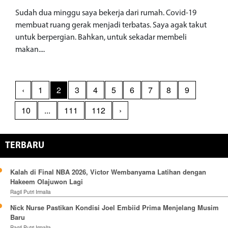
Sudah dua minggu saya bekerja dari rumah. Covid-19
membuat ruang gerak menjadi terbatas. Saya agak takut
untuk berpergian. Bahkan, untuk sekadar membeli
makan....
‹
1
2
3
4
5
6
7
8
9
10
...
111
112
›
TERBARU
Kalah di Final NBA 2026, Victor Wembanyama Latihan dengan
Hakeem Olajuwon Lagi
Ragil Putri Irmalia
Nick Nurse Pastikan Kondisi Joel Embiid Prima Menjelang Musim
Baru
Ragil Putri Irmalia