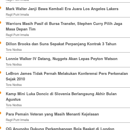
Mark Walter Janji Bawa Kembali Era Juara Los Angeles Lakers
Ragil Putri Irmalia
Warriors Masih Pasif di Bursa Transfer, Stephen Curry Pilih Jaga
Masa Depan Tim
Ragil Putri Irmalia
Dillon Brooks dan Suns Sepakat Perpanjang Kontrak 3 Tahun
Tora Nodisa
Lonnie Walker IV Datang, Nuggets Akan Lepas Peyton Watson
Tora Nodisa
LeBron James Tidak Pernah Melakukan Konferensi Pers Perkenalan
Sejak 2010
Tora Nodisa
Kamp Mini Luka Doncic di Slovenia Berlangsung Akhir Bulan
Agustus
Tora Nodisa
Para Pemain Veteran yang Masih Menanti Kejelasan
Ragil Putri Irmalia
OG Anunoby Dukung Perkembangan Bola Basket di London