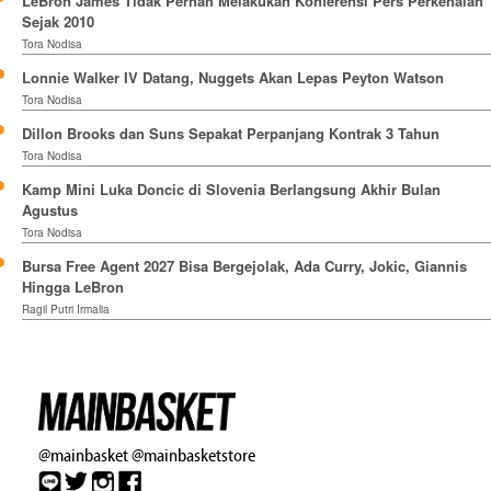
LeBron James Tidak Pernah Melakukan Konferensi Pers Perkenalan
Sejak 2010
Tora Nodisa
Lonnie Walker IV Datang, Nuggets Akan Lepas Peyton Watson
Tora Nodisa
Dillon Brooks dan Suns Sepakat Perpanjang Kontrak 3 Tahun
Tora Nodisa
Kamp Mini Luka Doncic di Slovenia Berlangsung Akhir Bulan
Agustus
Tora Nodisa
Bursa Free Agent 2027 Bisa Bergejolak, Ada Curry, Jokic, Giannis
Hingga LeBron
Ragil Putri Irmalia
@mainbasket
@mainbasketstore