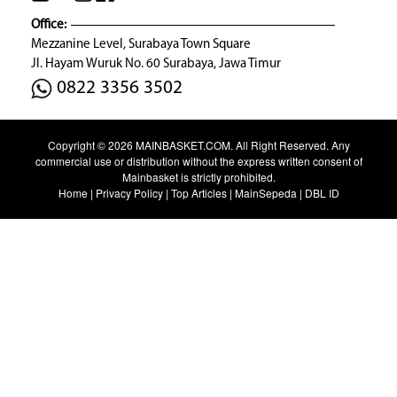
Office:
Mezzanine Level, Surabaya Town Square
Jl. Hayam Wuruk No. 60 Surabaya, Jawa Timur
0822 3356 3502
Copyright © 2026
MAINBASKET.COM
. All Right Reserved. Any
commercial use or distribution without the express written consent of
Mainbasket is strictly prohibited.
Home
|
Privacy Policy
|
Top Articles
|
MainSepeda
|
DBL ID