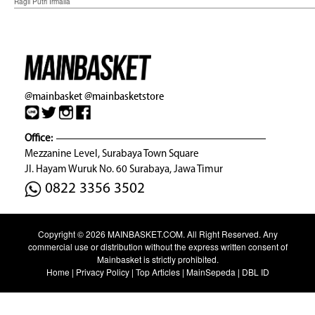
Ragil Putri Irmalia
@mainbasket
@mainbasketstore
Office:
Mezzanine Level, Surabaya Town Square
Jl. Hayam Wuruk No. 60 Surabaya, Jawa Timur
0822 3356 3502
Copyright © 2026
MAINBASKET.COM
. All Right Reserved. Any
commercial use or distribution without the express written consent of
Mainbasket is strictly prohibited.
Home
|
Privacy Policy
|
Top Articles
|
MainSepeda
|
DBL ID