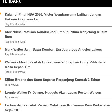
TERBARU
Kalah di Final NBA 2026, Victor Wembanyama Latihan dengan
Hakeem Olajuwon Lagi
Ragil Putri Irmalia
Nick Nurse Pastikan Kondisi Joel Embiid Prima Menjelang Musim
Baru
Ragil Putri Irmalia
Mark Walter Janji Bawa Kembali Era Juara Los Angeles Lakers
Ragil Putri Irmalia
Warriors Masih Pasif di Bursa Transfer, Stephen Curry Pilih Jaga
Masa Depan Tim
Ragil Putri Irmalia
Dillon Brooks dan Suns Sepakat Perpanjang Kontrak 3 Tahun
Tora Nodisa
Lonnie Walker IV Datang, Nuggets Akan Lepas Peyton Watson
Tora Nodisa
LeBron James Tidak Pernah Melakukan Konferensi Pers Perkenalan
Sejak 2010