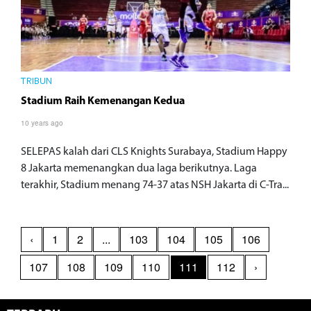
TRIBUN
Stadium Raih Kemenangan Kedua
10 years ago
SELEPAS kalah dari CLS Knights Surabaya, Stadium Happy
8 Jakarta memenangkan dua laga berikutnya. Laga
terakhir, Stadium menang 74-37 atas NSH Jakarta di C-Tra...
‹
1
2
...
103
104
105
106
107
108
109
110
111
112
›