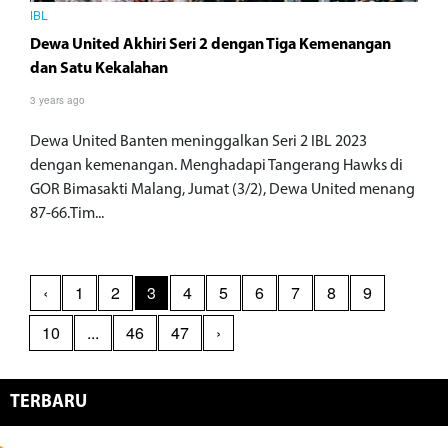
IBL
Dewa United Akhiri Seri 2 dengan Tiga Kemenangan
dan Satu Kekalahan
3 years ago
Dewa United Banten meninggalkan Seri 2 IBL 2023
dengan kemenangan. Menghadapi Tangerang Hawks di
GOR Bimasakti Malang, Jumat (3/2), Dewa United menang
87-66.Tim...
‹
1
2
3
4
5
6
7
8
9
10
...
46
47
›
TERBARU