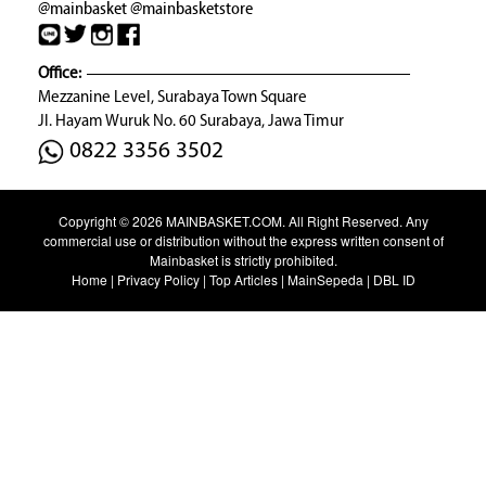
@mainbasket
@mainbasketstore
Office:
Mezzanine Level, Surabaya Town Square
Jl. Hayam Wuruk No. 60 Surabaya, Jawa Timur
0822 3356 3502
Copyright © 2026
MAINBASKET.COM
. All Right Reserved. Any
commercial use or distribution without the express written consent of
Mainbasket is strictly prohibited.
Home
|
Privacy Policy
|
Top Articles
|
MainSepeda
|
DBL ID