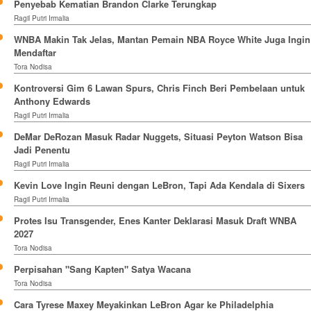
Penyebab Kematian Brandon Clarke Terungkap
Ragil Putri Irmalia
WNBA Makin Tak Jelas, Mantan Pemain NBA Royce White Juga Ingin
Mendaftar
Tora Nodisa
Kontroversi Gim 6 Lawan Spurs, Chris Finch Beri Pembelaan untuk
Anthony Edwards
Ragil Putri Irmalia
DeMar DeRozan Masuk Radar Nuggets, Situasi Peyton Watson Bisa
Jadi Penentu
Ragil Putri Irmalia
Kevin Love Ingin Reuni dengan LeBron, Tapi Ada Kendala di Sixers
Ragil Putri Irmalia
Protes Isu Transgender, Enes Kanter Deklarasi Masuk Draft WNBA
2027
Tora Nodisa
Perpisahan "Sang Kapten" Satya Wacana
Tora Nodisa
Cara Tyrese Maxey Meyakinkan LeBron Agar ke Philadelphia