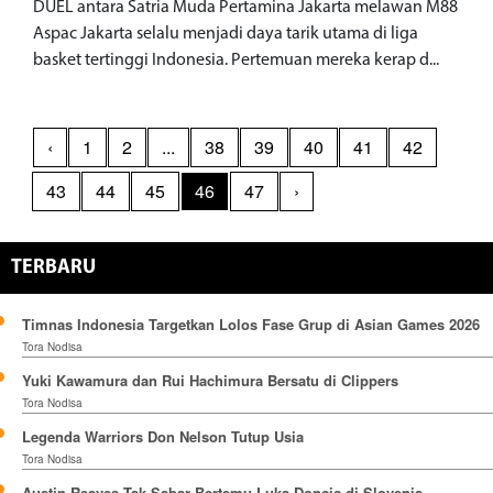
DUEL antara Satria Muda Pertamina Jakarta melawan M88
Aspac Jakarta selalu menjadi daya tarik utama di liga
basket tertinggi Indonesia. Pertemuan mereka kerap d...
‹
1
2
...
38
39
40
41
42
43
44
45
46
47
›
TERBARU
Timnas Indonesia Targetkan Lolos Fase Grup di Asian Games 2026
Tora Nodisa
Yuki Kawamura dan Rui Hachimura Bersatu di Clippers
Tora Nodisa
Legenda Warriors Don Nelson Tutup Usia
Tora Nodisa
Austin Reaves Tak Sabar Bertemu Luka Doncic di Slovenia